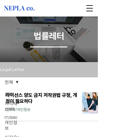
NEPLA co.
법률레터
Legal Letter
전체
전체
라이선스 양도 금지 저작권법 규정, 개
정이 필요하다
지식재
산(IP)
IT/SW/개인정보
IT/SW/
개인정
보