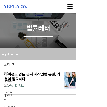
NEPLA co.
법률레터
Legal Letter
전체
전체
라이선스 양도 금지 저작권법 규정, 개
정이 필요하다
지식재
산(IP)
IT/SW/개인정보
IT/SW/
개인정
보