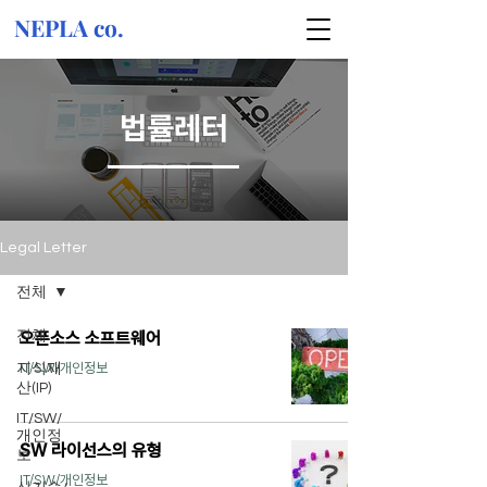
NEPLA co.
법률레터
Legal Letter
전체
전체
오픈소스 소프트웨어
IT/SW/개인정보
지식재
산(IP)
IT/SW/
개인정
SW 라이선스의 유형
보
IT/SW/개인정보