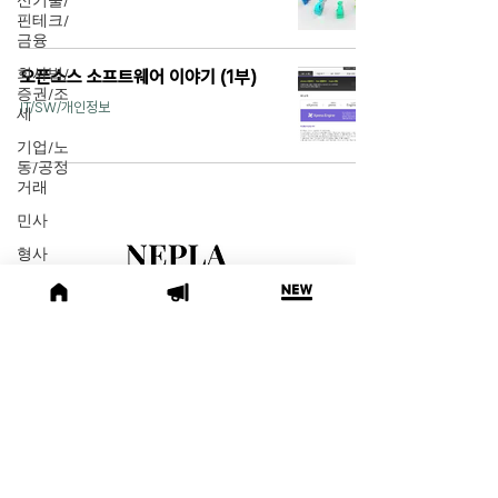
신기술/
핀테크/
금융
회사법/
오픈소스 소프트웨어 이야기 (1부)
증권/조
IT/SW/개인정보
세
기업/노
동/공정
거래
민사
형사
ESG
대표 | 최주선(겸직허가完)
법률레
사업자등록번호 |
317-86-01949
터
주소 | 서울시 강남구 테헤란로 134, 11층
오늘의
문의 |
info@nepla.ai
위키
헌법
네플라 바로가기
법률행
사