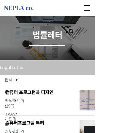
NEPLA co.
법률레터
Legal Letter
전체
전체
컴퓨터 프로그램과 디자인
지식재산(IP)
지식재
산(IP)
IT/SW/
개인정
컴퓨터프로그램 특허
보
지식재산(IP)