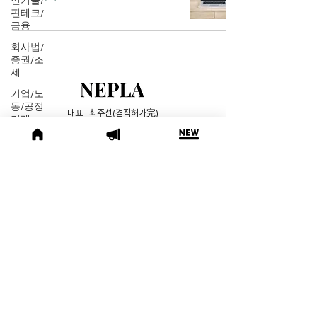
신기술/
핀테크/
금융
회사법/
증권/조
세
기업/노
동/공정
대표 | 최주선(겸직허가完)
거래
사업자등록번호 |
317-86-01949
민사
주소 | 서울시 강남구 테헤란로 134, 11층
형사
문의 |
info@nepla.ai
ESG
법률레
네플라 바로가기
터
오늘의
위키
헌법
© 2020~2025 by NEPLA. All Rights Reserved
.
법률행
​서울특별시, 대한민국, 법률정보
사