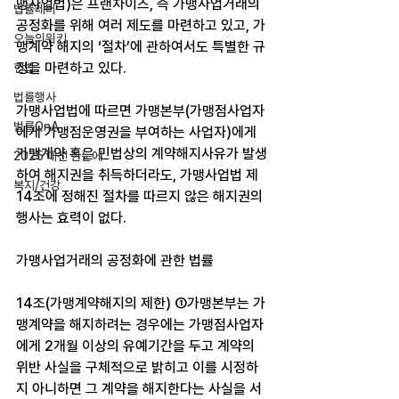
맹사업법)은 프랜차이즈, 즉 가맹사업거래의 
법률레터
공정화를 위해 여러 제도를 마련하고 있고, 가
오늘의위키
맹계약 해지의 ‘절차’에 관하여서도 특별한 규
정을 마련하고 있다.
헌법
법률행사
가맹사업법에 따르면 가맹본부(가맹점사업자
법률QnA
에게 가맹점운영권을 부여하는 사업자)에게 
가맹계약 혹은 민법상의 계약해지사유가 발생
2025 대선 한눈에
하여 해지권을 취득하더라도, 가맹사업법 제
복지/건강
14조에 정해진 절차를 따르지 않은 해지권의 
행사는 효력이 없다.
가맹사업거래의 공정화에 관한 법률
14조(가맹계약해지의 제한) ①가맹본부는 가
맹계약을 해지하려는 경우에는 가맹점사업자
에게 2개월 이상의 유예기간을 두고 계약의 
위반 사실을 구체적으로 밝히고 이를 시정하
지 아니하면 그 계약을 해지한다는 사실을 서