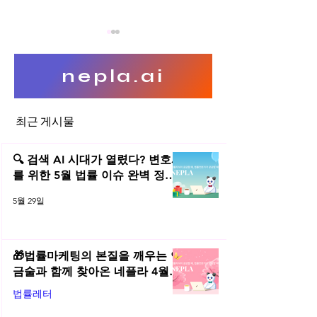
nepla.ai
최근 게시물
공정위와 글로벌 I
프랜차이즈업(가맹사업)의 요
건 및 주의사항
🔍 검색 AI 시대가 열렸다? 변호사
를 위한 5월 법률 이슈 완벽 정리 |
2026년 5월 네플라 법률레터
5월 29일
🎁법률마케팅의 본질을 깨우는 연
금술과 함께 찾아온 네플라 4월
법률레터
법률레터