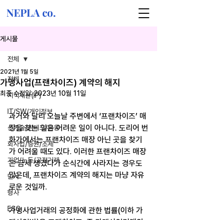
NEPLA co.
게시물
전체
2021년 1월 5일
전체
가맹사업(프랜차이즈) 계약의 해지
최종 수정일:
2023년 10월 11일
지식재산(IP)
IT/SW/개인정보
과거와 달리 오늘날 주변에서 ‘프랜차이즈’ 매
장을 찾는 일은 어려운 일이 아니다. 도리어 번
신기술/핀테크/금융
화가에서는 프랜차이즈 매장 아닌 곳을 찾기
회사법/증권/조세
가 어려울 때도 있다. 이러한 프랜차이즈 매장
기업/노동/공정거래
은 금세 생겼다가 순식간에 사라지는 경우도 
많은데, 프랜차이즈 계약의 해지는 마냥 자유
민사
로운 것일까.
형사
ESG
가맹사업거래의 공정화에 관한 법률(이하 가