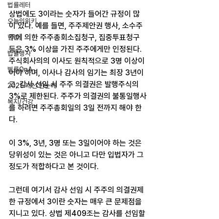
법률레터
상법에도 3이라는 숫자가 들어간 규정이 많
오늘의위키
이 있다. 예를 들면, 주주제안권 행사, 소수주
주에 의한 주주총회소집청구, 집중투표청구 
헌법
등은 3% 이상을 가진 주주에게만 인정된다. 
법률행사
주식회사의의 이사도 원칙적으로 3명 이상이
법률QnA
어야 하며, 이사나 감사의 임기는 최장 3년이
고, 감사 선임 시 주주 의결권은 발행주식의 
2025 대선 한눈에
3%로 제한된다. 주주가 의결권의 불통일행사
복지/건강
를 하려면 주주총회일의 3일 전까지 해야 한
다.
이 3%, 3년, 3명 또는 3일이어야 하는 것은 
당위성이 있는 것은 아니고 다만 입법자가 그 
정도가 적합하다고 본 것이다.
그런데 여기서 감사 선임 시 주주의 의결권제
한 규정에서 3이란 숫자는 매우 큰 문제점을 
지니고 있다. 상법 제409조는 감사를 선임할 