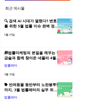
물적분할 (회사분할)
최근 게시물
이사의 자기거래에
의 보호방안
🔍 검색 AI 시대가 열렸다? 변호사
를 위한 5월 법률 이슈 완벽 정리 |
2026년 5월 네플라 법률레터
5월 29일
🎁법률마케팅의 본질을 깨우는 연
금술과 함께 찾아온 네플라 4월
법률레터
법률레터
4월 30일
🐕 반려동물 동반부터 노란봉투법
까지, 3월 법률레터의 실무 위키
총정리! | 2026년 3월 네플라 법률
법률레터
레터