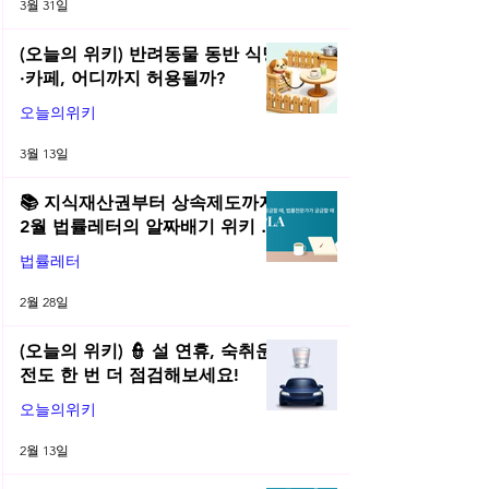
3월 31일
(오늘의 위키) 반려동물 동반 식당
·카페, 어디까지 허용될까?
오늘의위키
3월 13일
📚 지식재산권부터 상속제도까지,
2월 법률레터의 알짜배기 위키 모
음! | 2026년 2월 네플라 법률레터
법률레터
2월 28일
(오늘의 위키) 👮 설 연휴, 숙취운
전도 한 번 더 점검해보세요!
오늘의위키
2월 13일