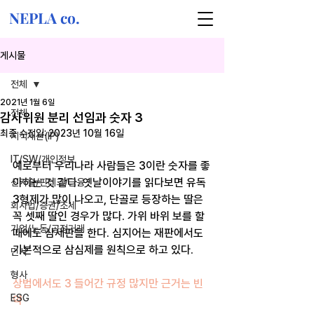
NEPLA co.
게시물
전체
2021년 1월 6일
전체
감사위원 분리 선임과 숫자 3
최종 수정일:
2023년 10월 16일
지식재산(IP)
IT/SW/개인정보
예로부터 우리나라 사람들은 3이란 숫자를 좋
아하는 것 같다. 옛날이야기를 읽다보면 유독 
신기술/핀테크/금융
3형제가 많이 나오고, 단골로 등장하는 딸은 
회사법/증권/조세
꼭 셋째 딸인 경우가 많다. 가위 바위 보를 할 
기업/노동/공정거래
때에도 삼세판을 한다. 심지어는 재판에서도 
기본적으로 삼심제를 원칙으로 하고 있다.
민사
형사
상법에서도 3 들어간 규정 많지만 근거는 빈
ESG
약