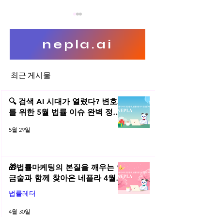
nepla.ai
최근 게시물
개인정보 유효기간 제도에 대
빅데이터 비식별화
한 대응방안
가명처리정보 (전
🔍 검색 AI 시대가 열렸다? 변호사
를 위한 5월 법률 이슈 완벽 정리 |
2026년 5월 네플라 법률레터
5월 29일
🎁법률마케팅의 본질을 깨우는 연
금술과 함께 찾아온 네플라 4월
법률레터
법률레터
4월 30일