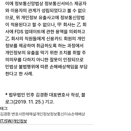
이에 정보통신망법상 정보통신서비스 제공자
와 이용자의 관계가 성립되었다고 볼 수 없으
므로, 위 개인정보 유출사고에 정보통신망법
이 적용된다고 할 수 없으나, 甲 회사는 乙 회
사에 FDS 업데이트에 관한 용역을 의뢰하고 
乙 회사의 직원들에게 신용카드 회원의 개인
정보를 제공하여 취급하도록 하는 과정에서 
개인정보의 유출을 막기 위한 조치를 취할 주
의의무를 다하지 아니한 잘못이 인정되므로 
민법상 불법행위에 따른 손해배상책임을 부담
한다고 한 사례.
* 법무법인 민후 김경환 대표변호사 작성, 블
로그(2019. 11. 25.) 기고.
태그:
김경환 변호사
판례해설
개인정보
정보통신
이슈
손해배상
IT/SW/개인정보