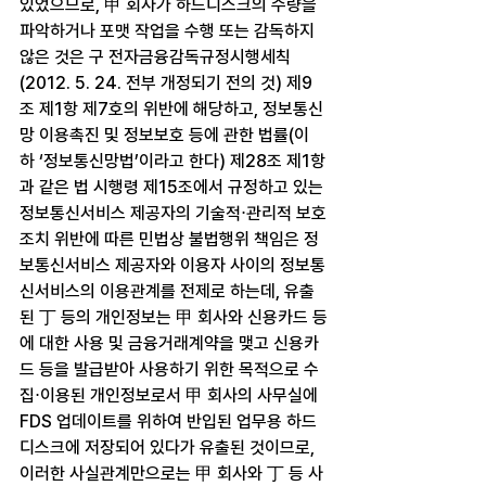
있었으므로, 甲 회사가 하드디스크의 수량을 
파악하거나 포맷 작업을 수행 또는 감독하지 
않은 것은 구 전자금융감독규정시행세칙
(2012. 5. 24. 전부 개정되기 전의 것) 제9
조 제1항 제7호의 위반에 해당하고, 정보통신
망 이용촉진 및 정보보호 등에 관한 법률(이
하 ‘정보통신망법’이라고 한다) 제28조 제1항
과 같은 법 시행령 제15조에서 규정하고 있는 
정보통신서비스 제공자의 기술적⋅관리적 보호
조치 위반에 따른 민법상 불법행위 책임은 정
보통신서비스 제공자와 이용자 사이의 정보통
신서비스의 이용관계를 전제로 하는데, 유출
된 丁 등의 개인정보는 甲 회사와 신용카드 등
에 대한 사용 및 금융거래계약을 맺고 신용카
드 등을 발급받아 사용하기 위한 목적으로 수
집⋅이용된 개인정보로서 甲 회사의 사무실에 
FDS 업데이트를 위하여 반입된 업무용 하드
디스크에 저장되어 있다가 유출된 것이므로, 
이러한 사실관계만으로는 甲 회사와 丁 등 사