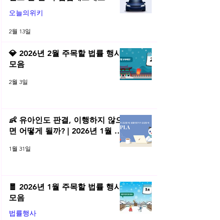
오늘의위키
2월 13일
💎 2026년 2월 주목할 법률 행사
모음
2월 3일
👶 유아인도 판결, 이행하지 않으
면 어떻게 될까? | 2026년 1월 네
플라 법률레터
1월 31일
🧧 2026년 1월 주목할 법률 행사
모음
법률행사