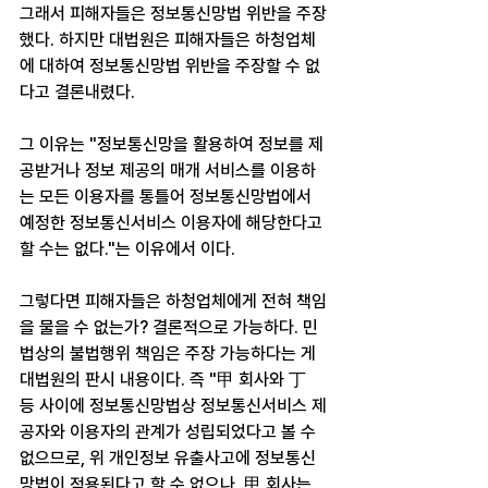
그래서 피해자들은 정보통신망법 위반을 주장
했다. 하지만 대법원은 피해자들은 하청업체
에 대하여 정보통신망법 위반을 주장할 수 없
다고 결론내렸다. ​
그 이유는 "정보통신망을 활용하여 정보를 제
공받거나 정보 제공의 매개 서비스를 이용하
는 모든 이용자를 통틀어 정보통신망법에서 
예정한 정보통신서비스 이용자에 해당한다고 
할 수는 없다."는 이유에서 이다. ​
그렇다면 피해자들은 하청업체에게 전혀 책임
을 물을 수 없는가? 결론적으로 가능하다. 민
법상의 불법행위 책임은 주장 가능하다는 게 
대법원의 판시 내용이다. 즉 "甲 회사와 丁 
등 사이에 정보통신망법상 정보통신서비스 제
공자와 이용자의 관계가 성립되었다고 볼 수 
없으므로, 위 개인정보 유출사고에 정보통신
망법이 적용된다고 할 수 없으나, 甲 회사는 