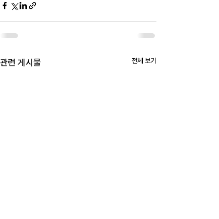
전체 보기
관련 게시물