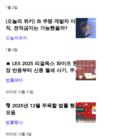
1월 2일
(오늘의 위키) ⚖️ 쿠팡 개발자 이
직, 전직금지는 가능했을까?
오늘의위키
1월 2일
🔥 LES 2025 리걸독스 와이즈 현
장 반응부터 신종 월세 사기, 쿠팡
전직금지 가처분 위키까지| 2025
법률레터
년 12월 네플라 법률레터
2025년 12월 31일
🎅 2025년 12월 주목할 법률 행사
모음
법률행사
2025년 12월 2일