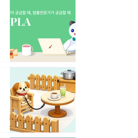
지
와
위