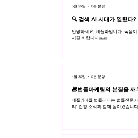
5월 29일
0분 분량
게임 산업과 문화
🔍 검색 AI 시대가 열렸다?
플라 법률레터
안녕하세요, 네플라입니다. 녹음이 
시길 바랍니다🙏🙏
4월 30일
0분 분량
🎁법률마케팅의 본질을 깨
네플라 4월 법률레터는 법률전문가의
리' 런칭 소식과 함께 돌아왔습니다