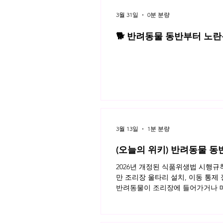
3월 31일
0분 분량
🐕 반려동물 동반부터 노란봉
3월 네플라 법률레터
3월 13일
1분 분량
(오늘의 위키) 반려동물 동
2026년 개정된 식품위생법 시행
만 조리장 울타리 설치, 이동 통제
반려동물이 조리장에 들어가거나 매
이용자가 모두 알아야 할 반려동물 
키 읽으러가기!