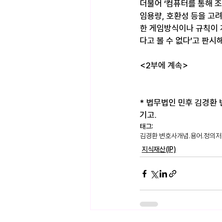
더불어 ‘컴퓨터를 통해 
임용량, 호환성 등을 고
한 게임방식이나 규칙이 
다고 볼 수 없다’고 판시
<2부에 계속>
* 법무법인 민후 김경환 변호
기고.
태그:
김경환 변호사
개념.용어.정의
저
지식재산(IP)