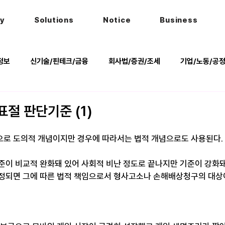
hy
Solutions
Notice
Business
정보
신기술/핀테크/금융
회사법/증권/조세
기업/노동/공
키
헌법
법률행사
법률QnA
2025 대선 한눈에
절 판단기준 (1)
로 도의적 개념이지만 경우에 따라서는 법적 개념으로도 사용된다.
준이 비교적 완화돼 있어 사회적 비난 정도로 끝나지만 기준이 강화돼
정되면 그에 따른 법적 책임으로서 형사고소나 손해배상청구의 대상이