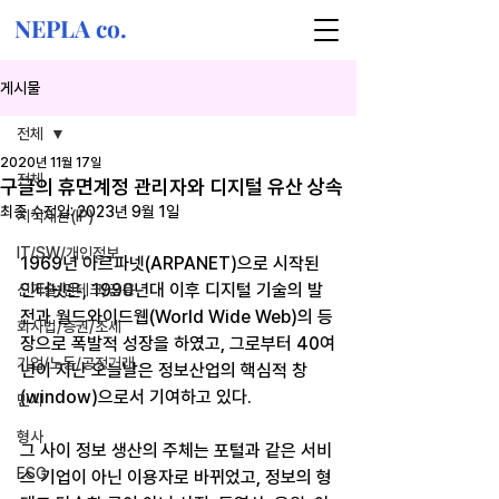
NEPLA co.
게시물
전체
2020년 11월 17일
전체
구글의 휴면계정 관리자와 디지털 유산 상속
최종 수정일:
2023년 9월 1일
지식재산(IP)
IT/SW/개인정보
1969년 아르파넷(ARPANET)으로 시작된 
인터넷은, 1990년대 이후 디지털 기술의 발
신기술/핀테크/금융
전과 월드와이드웹(World Wide Web)의 등
회사법/증권/조세
장으로 폭발적 성장을 하였고, 그로부터 40여
기업/노동/공정거래
년이 지난 오늘날은 정보산업의 핵심적 창
(window)으로서 기여하고 있다.
민사
형사
그 사이 정보 생산의 주체는 포털과 같은 서비
ESG
스 기업이 아닌 이용자로 바뀌었고, 정보의 형