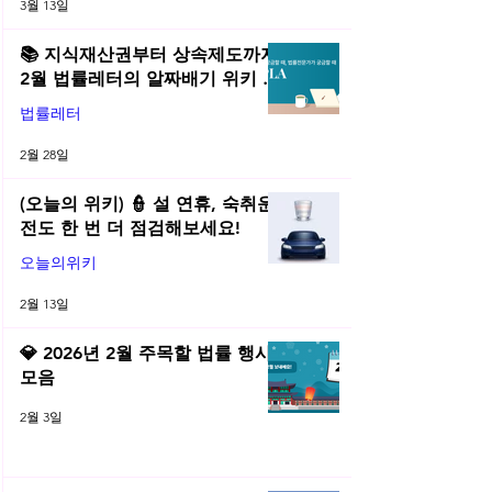
3월 13일
📚 지식재산권부터 상속제도까지,
2월 법률레터의 알짜배기 위키 모
음! | 2026년 2월 네플라 법률레터
법률레터
2월 28일
(오늘의 위키) 👮 설 연휴, 숙취운
전도 한 번 더 점검해보세요!
오늘의위키
2월 13일
💎 2026년 2월 주목할 법률 행사
모음
2월 3일