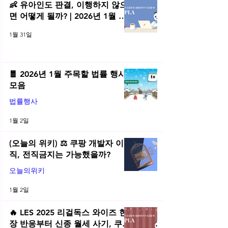
👶 유아인도 판결, 이행하지 않으
면 어떻게 될까? | 2026년 1월 네
플라 법률레터
1월 31일
🧧 2026년 1월 주목할 법률 행사
모음
법률행사
1월 2일
(오늘의 위키) ⚖️ 쿠팡 개발자 이
직, 전직금지는 가능했을까?
오늘의위키
1월 2일
🔥 LES 2025 리걸독스 와이즈 현
장 반응부터 신종 월세 사기, 쿠팡