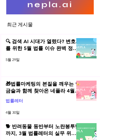
nepla.ai
로봇 기자
최근 게시물
`포스트휴먼 사회`
하다
🔍 검색 AI 시대가 열렸다? 변호사
를 위한 5월 법률 이슈 완벽 정리 |
2026년 5월 네플라 법률레터
5월 29일
🎁법률마케팅의 본질을 깨우는 연
금술과 함께 찾아온 네플라 4월
법률레터
법률레터
4월 30일
🐕 반려동물 동반부터 노란봉투법
까지, 3월 법률레터의 실무 위키