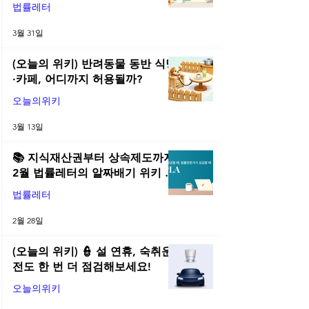
총정리! | 2026년 3월 네플라 법률
법률레터
레터
3월 31일
(오늘의 위키) 반려동물 동반 식당
·카페, 어디까지 허용될까?
오늘의위키
3월 13일
📚 지식재산권부터 상속제도까지,
2월 법률레터의 알짜배기 위키 모
음! | 2026년 2월 네플라 법률레터
법률레터
2월 28일
(오늘의 위키) 👮 설 연휴, 숙취운
전도 한 번 더 점검해보세요!
오늘의위키