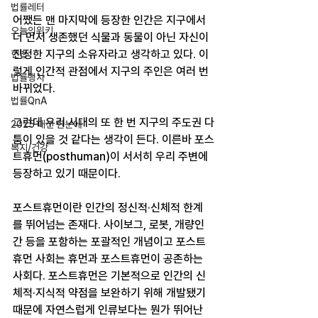
법률레터
어쨌든 맨 마지막에 등장한 인간은 지구에서 
오늘의위키
더 먼저 생존했던 식물과 동물이 아닌 자신이 
진정한 지구의 소유자라고 생각하고 있다. 이
헌법
렇게 인간적 관점에서 지구의 주인은 여러 번 
법률행사
바뀌었다.
법률QnA
그런데 우리 시대의 또 한 번 지구의 주도권 다
2025 대선 한눈에
툼이 있을 것 같다는 생각이 든다. 이른바 포스
복지/건강
트휴먼(posthuman)이 서서히 우리 주변에 
등장하고 있기 때문이다.
포스트휴먼이란 인간의 정신적·신체적 한계
를 뛰어넘는 존재다. 사이보그, 로봇, 개량인
간 등을 포함하는 포괄적인 개념이고 포스트
휴먼 사회는 휴먼과 포스트휴먼이 공존하는 
사회다. 포스트휴먼은 기본적으로 인간의 신
체적·지식적 약점을 보완하기 위해 개발됐기 
때문에 자연스럽게 인류보다는 뭔가 뛰어난 