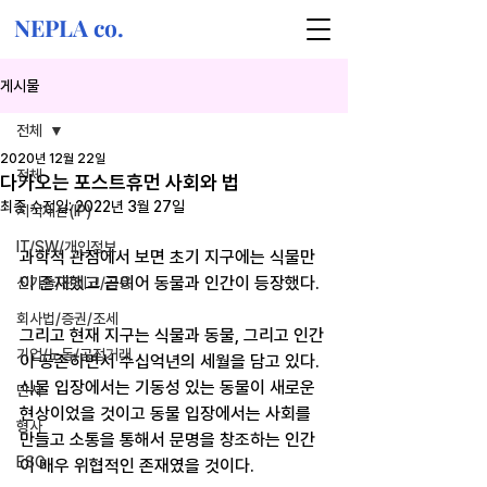
NEPLA co.
게시물
전체
2020년 12월 22일
전체
다가오는 포스트휴먼 사회와 법
최종 수정일:
2022년 3월 27일
지식재산(IP)
IT/SW/개인정보
과학적 관점에서 보면 초기 지구에는 식물만
이 존재했고 곧이어 동물과 인간이 등장했다. 
신기술/핀테크/금융
회사법/증권/조세
그리고 현재 지구는 식물과 동물, 그리고 인간
기업/노동/공정거래
이 공존하면서 수십억년의 세월을 담고 있다. 
식물 입장에서는 기동성 있는 동물이 새로운 
민사
현상이었을 것이고 동물 입장에서는 사회를 
형사
만들고 소통을 통해서 문명을 창조하는 인간
ESG
이 매우 위협적인 존재였을 것이다.