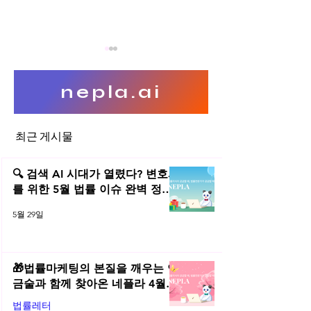
nepla.ai
최근 게시물
저작권침해 여자야(영자송)
가왕(歌王) 조용필
vs 사랑은 아무나 하나
🔍 검색 AI 시대가 열렸다? 변호사
작권 (2)
를 위한 5월 법률 이슈 완벽 정리 |
2026년 5월 네플라 법률레터
5월 29일
🎁법률마케팅의 본질을 깨우는 연
금술과 함께 찾아온 네플라 4월
법률레터
법률레터