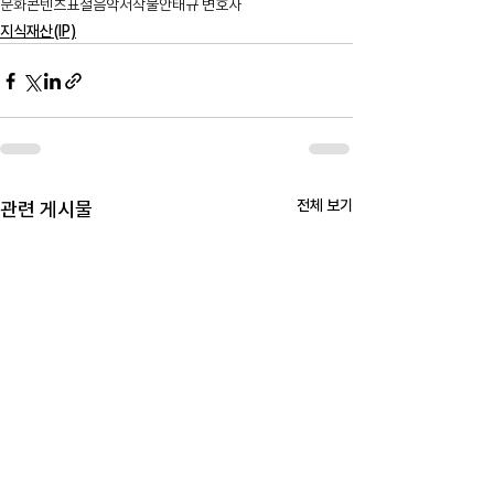
문화콘텐츠
표절
음악저작물
안태규 변호사
지식재산(IP)
전체 보기
관련 게시물