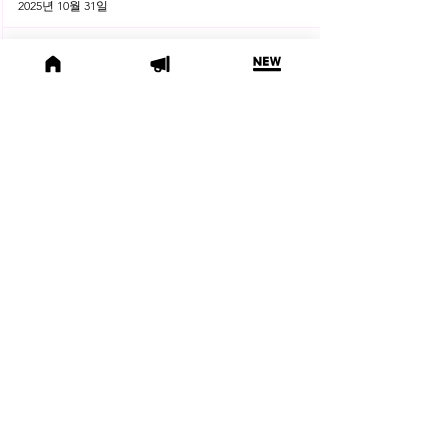
2025년 10월 31일
(오늘의 위키) 📜 수사기관에 타인
의 개인정보 제출, 괜찮을까요?
오늘의위키
2025년 10월 10일
🌕 2025년 10월 주목할 법률 행사
모음
법률행사
2025년 10월 1일
😫 변호사님, 어제도 잡무 때문에
야근하셨나요? | 2025년 9월 네플
라 법률레터
법률레터
2025년 9월 30일