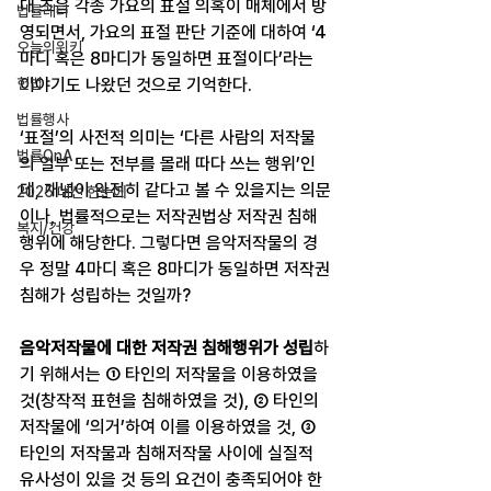
대 즈음 각종 가요의 표절 의혹이 매체에서 방
법률레터
영되면서, 가요의 표절 판단 기준에 대하여 ‘4
오늘의위키
마디 혹은 8마디가 동일하면 표절이다’라는 
헌법
이야기도 나왔던 것으로 기억한다.
법률행사
‘표절’의 사전적 의미는 ‘다른 사람의 저작물
법률QnA
의 일부 또는 전부를 몰래 따다 쓰는 행위’인
데, 개념이 완전히 같다고 볼 수 있을지는 의문
2025 대선 한눈에
이나, 법률적으로는 저작권법상 저작권 침해
복지/건강
행위에 해당한다. 그렇다면 음악저작물의 경
우 정말 4마디 혹은 8마디가 동일하면 저작권
침해가 성립하는 것일까?
음악저작물에 대한 저작권 침해행위가 성립
하
기 위해서는 ① 타인의 저작물을 이용하였을 
것(창작적 표현을 침해하였을 것), ② 타인의 
저작물에 ‘의거’하여 이를 이용하였을 것, ③ 
타인의 저작물과 침해저작물 사이에 실질적 
유사성이 있을 것 등의 요건이 충족되어야 한