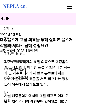
NEPLA co.
게시물
전체
2022년 9월 19일
전체
대중음악계 표절 의혹을 통해 살펴본 음악저
작물의 저작권 침해 성립요건
지식재산(IP)
최종 수정일:
2023년 9월 1일
IT/SW/개인정보
신기술/핀테크/금융
최근 유명 작곡가의 표절 의혹으로 대중음악
계가 시끄럽다. 이러한 표절 의혹은 다른 작곡
회사법/증권/조세
가 및 가수들에게까지 번져 유튜브에서는 비
기업/노동/공정거래
슷하게 들리는 노래들을 서로 비교하는 영상
들이 계속해서 올라오고 있다.
민사
형사
사실 대중음악계에서의 표절 의혹은 어제 오
ESG
늘의 일이 아니라 예전부터 있어왔고, 90년