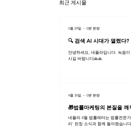
최근 게시물
5월 29일
0분 분량
🔍 검색 AI 시대가 열렸다?
플라 법률레터
무단 웹크롤링과 데이터베이스 제
안녕하세요, 네플라입니다. 녹음이 
작자의 권리 보호
시길 바랍니다🙏🙏
4월 30일
0분 분량
🎁법률마케팅의 본질을 깨
네플라 4월 법률레터는 법률전문가의
리' 런칭 소식과 함께 돌아왔습니다