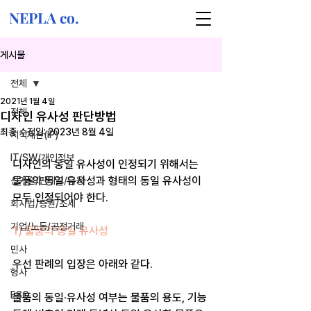
NEPLA co.
게시물
전체
2021년 1월 4일
전체
디자인 유사성 판단방법
최종 수정일:
2023년 8월 4일
지식재산(IP)
IT/SW/개인정보
디자인의 동일 유사성이 인정되기 위해서는 
물품의 동일 유사성과 형태의 동일 유사성이 
신기술/핀테크/금융
모두 인정되어야 한다. 
회사법/증권/조세
기업/노동/공정거래
1) 물품의 동일 유사성 
민사
우선 판례의 입장은 아래와 같다. 
형사
ESG
물품의 동일·유사성 여부는 물품의 용도, 기능 