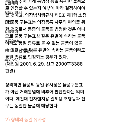
등에 비추어 거래 통념상 동일·유사한 물품으
법률레터
로 인정할 수 있는지 여부에 따라 결정하여야 
오늘의위키
할 것이고, 의장법시행규칙 제9조 제1항 소정
의 물품 구분표는 의장등록 사무의 편의를 위
헌법
한 것으로서 동종의 물품을 법정한 것은 아니
법률행사
므로 물품 구분표상 같은 유별에 속하는 물품
법률QnA
이라도 동일 종류로 볼 수 없는 물품이 있을 
수 있고 서로 다른 유별에 속하는 물품이라도 
2025 대선 한눈에
동일 종류로 인정되는 경우가 있다.
복지/건강
(대법원 2001. 6. 29. 선고 2000후3388 
판결)
정리하면 물품의 동일 유사성은 물품구분표
가 아닌 거래통념에 비추어 판단한다는 의미
이다. 예컨대 전자렌지용 일체용 조명등과 전
구는 동일한 물품에 해당한다.​
2) 형태의 동일 유사성​