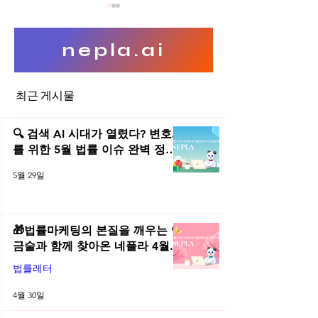
nepla.ai
최근 게시물
디자인권 침해(유사)와 이용
디자인침해 소송, 
관계
예외 사유
🔍 검색 AI 시대가 열렸다? 변호사
를 위한 5월 법률 이슈 완벽 정리 |
2026년 5월 네플라 법률레터
5월 29일
🎁법률마케팅의 본질을 깨우는 연
금술과 함께 찾아온 네플라 4월
법률레터
법률레터
4월 30일