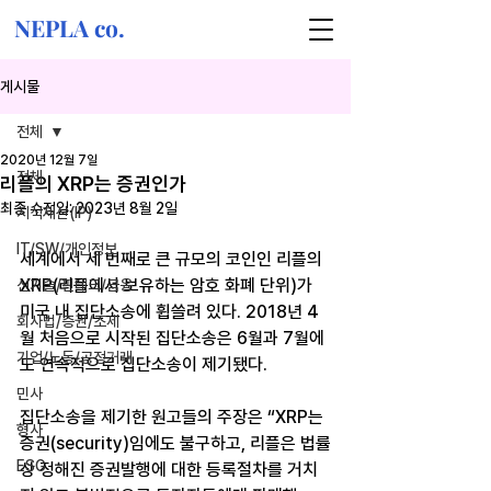
NEPLA co.
게시물
전체
2020년 12월 7일
전체
리플의 XRP는 증권인가
최종 수정일:
2023년 8월 2일
지식재산(IP)
IT/SW/개인정보
세계에서 세 번째로 큰 규모의 코인인 리플의 
XRP(리플에서 보유하는 암호 화폐 단위)가 
신기술/핀테크/금융
미국 내 집단소송에 휩쓸려 있다. 2018년 4
회사법/증권/조세
월 처음으로 시작된 집단소송은 6월과 7월에
기업/노동/공정거래
도 연속적으로 집단소송이 제기됐다.
민사
집단소송을 제기한 원고들의 주장은 “XRP는 
형사
증권(security)임에도 불구하고, 리플은 법률
ESG
상 정해진 증권발행에 대한 등록절차를 거치