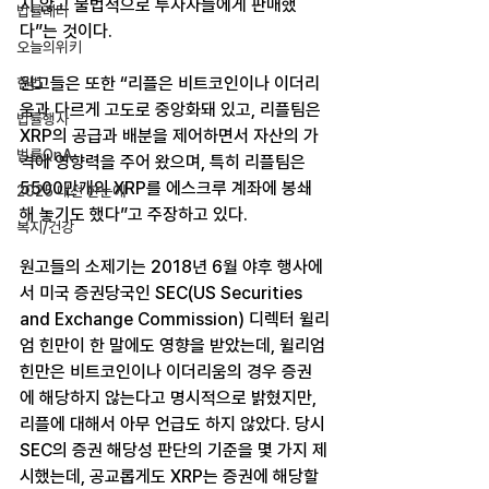
지 않고 불법적으로 투자자들에게 판매했
법률레터
다”는 것이다.
오늘의위키
원고들은 또한 “리플은 비트코인이나 이더리
헌법
움과 다르게 고도로 중앙화돼 있고, 리플팀은 
법률행사
XRP의 공급과 배분을 제어하면서 자산의 가
법률QnA
격에 영향력을 주어 왔으며, 특히 리플팀은 
5500만개의 XRP를 에스크루 계좌에 봉쇄
2025 대선 한눈에
해 놓기도 했다”고 주장하고 있다.
복지/건강
원고들의 소제기는 2018년 6월 야후 행사에
서 미국 증권당국인 SEC(US Securities 
and Exchange Commission) 디렉터 윌리
엄 힌만이 한 말에도 영향을 받았는데, 윌리엄 
힌만은 비트코인이나 이더리움의 경우 증권
에 해당하지 않는다고 명시적으로 밝혔지만, 
리플에 대해서 아무 언급도 하지 않았다. 당시 
SEC의 증권 해당성 판단의 기준을 몇 가지 제
시했는데, 공교롭게도 XRP는 증권에 해당할 