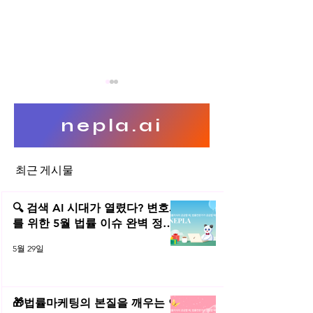
nepla.ai
최근 게시물
리플랩스 XRP 코인에 대한 증
스위스 FINMA의 I
권성 소송의 쟁점
레임워크
🔍 검색 AI 시대가 열렸다? 변호사
를 위한 5월 법률 이슈 완벽 정리 |
2026년 5월 네플라 법률레터
5월 29일
🎁법률마케팅의 본질을 깨우는 연