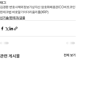
태그:
김경환 변호사
해외정보
가상자산.암호화폐
증권
ICO
비트코인
핀테크법 바로알기
이더리움
리플(XRP)
신기술/핀테크/금융
전체 보기
관련 게시물