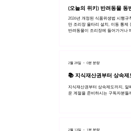
(오늘의 위키) 반려동물 동
2026년 개정된 식품위생법 시행
만 조리장 울타리 설치, 이동 통제
반려동물이 조리장에 들어가거나 매
이용자가 모두 알아야 할 반려동물 
키 읽으러가기!
2월 28일
0분 분량
📚 지식재산권부터 상속제도까
월 네플라 법률레터
지식재산권부터 상속제도까지, 알짜
운 계절을 준비하시는 구독자분들께
2월 13일
1분 분량