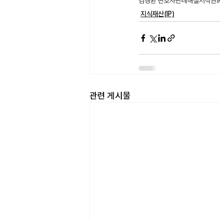
김경환 변호사
판례해설
저작권
지식재산(IP)
관련 게시물