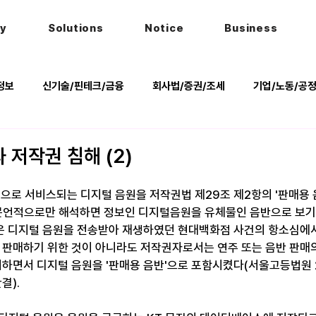
hy
Solutions
Notice
Business
정보
신기술/핀테크/금융
회사법/증권/조세
기업/노동/공
키
헌법
법률행사
법률QnA
2025 대선 한눈에
 저작권 침해 (2)
밍으로 서비스되는 디지털 음원을 저작권법 제29조 제2항의 '판매용 
 문언적으로만 해석하면 정보인 디지털음원을 유체물인 음반으로 보기에
 디지털 음원을 전송받아 재생하였던 현대백화점 사건의 항소심에서
 판매하기 위한 것이 아니라도 저작권자로서는 연주 또는 음반 판매
하면서 디지털 음원을 '판매용 음반'으로 포함시켰다(서울고등법원 2013
결).