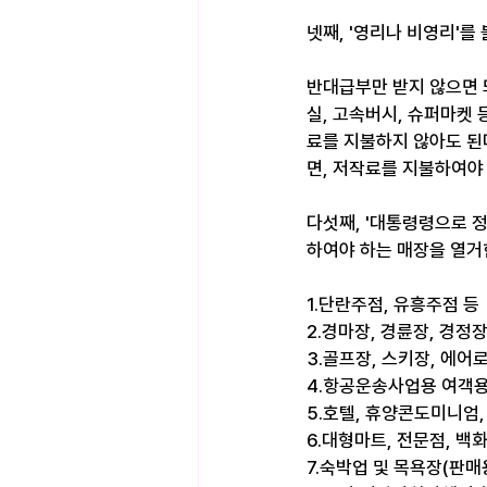
넷째, '영리나 비영리'를
반대급부만 받지 않으면 
실, 고속버시, 슈퍼마켓
료를 지불하지 않아도 된
면, 저작료를 지불하여야 
다섯째, '대통령령으로 
하여야 하는 매장을 열거
1.단란주점, 유흥주점 등 
2.경마장, 경륜장, 경정
3.골프장, 스키장, 에어
4.항공운송사업용 여객용
5.호텔, 휴양콘도미니엄
6.대형마트, 전문점, 백
7.숙박업 및 목욕장(판