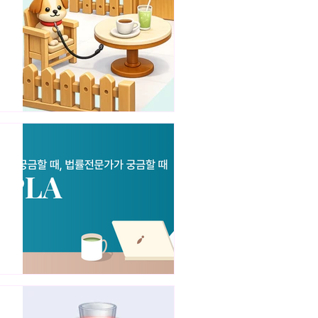
지
와
위