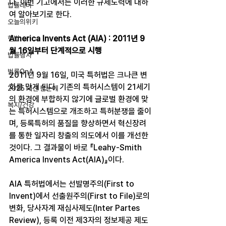
다. 이번 기고에서는 이러한 규제노력에 대하
법률레터
여 알아보기로 한다.
오늘의위키
America Invents Act (AIA) : 2011년 9
헌법
월 16일부터 단계적으로 시행
법률행사
법률QnA
2011년 9월 16일, 미국 특허법은 크나큰 변
화를 맞게 된다. 기존의 특허시스템이 21세기
2025 대선 한눈에
의 환경에 부합하지 않기에 글로벌 환경에 맞
복지/건강
는 특허시스템으로 개조하고 특허분쟁을 줄이
며, 등록특허의 품질을 향상하면서 혁신장려
를 통한 일자리 창출의 의도에서 이를 개선한 
것이다. 그 결과물이 바로 『Leahy-Smith 
America Invents Act(AIA)』이다.
AIA 특허법에서는 선발명주의(First to 
Invent)에서 선출원주의(First to File)로의 
변화, 당사자계 재심사제도(Inter Partes 
Review), 등록 이전 제3자의 정보제공 제도