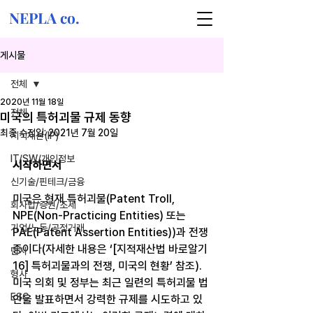
NEPLA co.
게시물
전체
2020년 11월 18일
전체
미국의 특허괴물 규제 동향
최종 수정일:
2021년 7월 20일
지식재산(IP)
IT/SW/개인정보
시작하면서
신기술/핀테크/금융
미국은 현재 특허괴물(Patent Troll, 
회사법/증권/조세
NPE(Non-Practicing Entities) 또는 
기업/노동/공정거래
PAE(Patent Assertion Entities))과 전쟁 
중이다(자세한 내용은 ‘[지적재산법 바로알기 
민사
16] 특허괴물과의 전쟁, 미국의 현황’ 참조). 
형사
미국 의회 및 정부는 최근 일련의 특허괴물 법
ESG
안을 발표하면서 강력한 규제를 시도하고 있