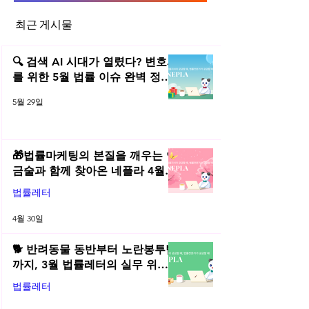
최근 게시물
빅데이터와 정보, 그리고 개인
빅데이터와 정보, 
정보 (4)
정보 (1)
🔍 검색 AI 시대가 열렸다? 변호사
를 위한 5월 법률 이슈 완벽 정리 |
2026년 5월 네플라 법률레터
5월 29일
🎁법률마케팅의 본질을 깨우는 연
금술과 함께 찾아온 네플라 4월
법률레터
법률레터
4월 30일
🐕 반려동물 동반부터 노란봉투법
까지, 3월 법률레터의 실무 위키
총정리! | 2026년 3월 네플라 법률
법률레터
레터