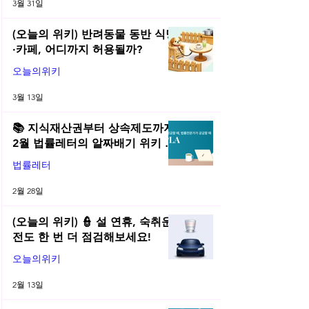
3월 31일
(오늘의 위키) 반려동물 동반 식당
·카페, 어디까지 허용될까?
오늘의위키
3월 13일
📚 지식재산권부터 상속제도까지,
2월 법률레터의 알짜배기 위키 모
음! | 2026년 2월 네플라 법률레터
법률레터
2월 28일
(오늘의 위키) 👮 설 연휴, 숙취운
전도 한 번 더 점검해보세요!
오늘의위키
2월 13일