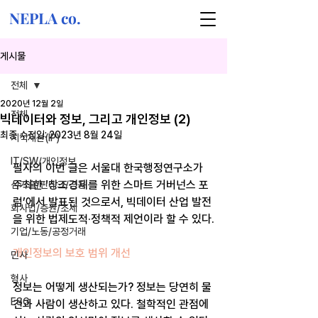
NEPLA co.
게시물
전체
2020년 12월 2일
전체
빅데이터와 정보, 그리고 개인정보 (2)
최종 수정일:
2023년 8월 24일
지식재산(IP)
IT/SW/개인정보
필자의 이번 글은 서울대 한국행정연구소가 
주최한 ‘창조경제를 위한 스마트 거버넌스 포
신기술/핀테크/금융
럼’에서 발표된 것으로서, 빅데이터 산업 발전
회사법/증권/조세
을 위한 법제도적·정책적 제언이라 할 수 있다.
기업/노동/공정거래
개인정보의 보호 범위 개선
민사
형사
정보는 어떻게 생산되는가? 정보는 당연히 물
ESG
건과 사람이 생산하고 있다. 철학적인 관점에