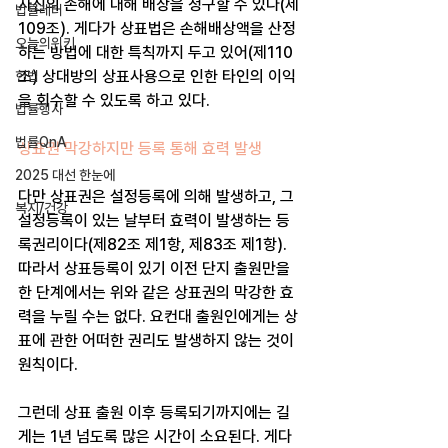
자신의 손해에 대해 배상을 청구할 수 있다(제
법률레터
109조). 게다가 상표법은 손해배상액을 산정
오늘의위키
하는 방법에 대한 특칙까지 두고 있어(제110
조) 상대방의 상표사용으로 인한 타인의 이익
헌법
을 회수할 수 있도록 하고 있다.
법률행사
법률QnA
상표권 막강하지만 등록 통해 효력 발생
2025 대선 한눈에
다만 상표권은 설정등록에 의해 발생하고, 그 
복지/건강
설정등록이 있는 날부터 효력이 발생하는 등
록권리이다(제82조 제1항, 제83조 제1항). 
따라서 상표등록이 있기 이전 단지 출원만을 
한 단계에서는 위와 같은 상표권의 막강한 효
력을 누릴 수는 없다. 요컨대 출원인에게는 상
표에 관한 어떠한 권리도 발생하지 않는 것이 
원칙이다.
그런데 상표 출원 이후 등록되기까지에는 길
게는 1년 넘도록 많은 시간이 소요된다. 게다