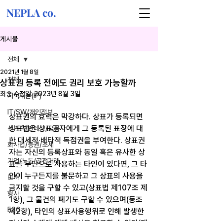
NEPLA co.
게시물
전체
2021년 1월 8일
전체
상표권 등록 전에도 권리 보호 가능할까
최종 수정일:
2023년 8월 3일
지식재산(IP)
IT/SW/개인정보
상표권의 효력은 막강하다. 상표가 등록되면 
상표법은 상표권자에게 그 등록된 표장에 대
신기술/핀테크/금융
한 대세적·배타적 독점권을 부여한다. 상표권
회사법/증권/조세
자는 자신의 등록상표와 동일 혹은 유사한 상
기업/노동/공정거래
표를 무단으로 사용하는 타인이 있다면, 그 타
인이 누구든지를 불문하고 그 상표의 사용을 
민사
금지할 것을 구할 수 있고(상표법 제107조 제
형사
1항), 그 물건의 폐기도 구할 수 있으며(동조 
ESG
제2항), 타인의 상표사용행위로 인해 발생한 