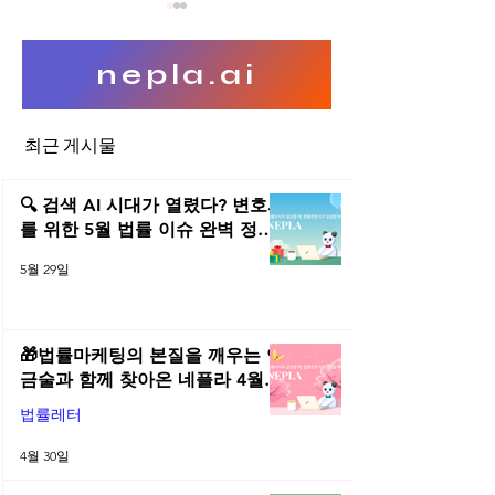
nepla.ai
최근 게시물
타인의 상표권 출원에 대한 대
유튜브 채널 상표권
응방법
이슈, 원인과 대처
🔍 검색 AI 시대가 열렸다? 변호사
를 위한 5월 법률 이슈 완벽 정리 |
2026년 5월 네플라 법률레터
5월 29일
🎁법률마케팅의 본질을 깨우는 연
금술과 함께 찾아온 네플라 4월
법률레터
법률레터
4월 30일