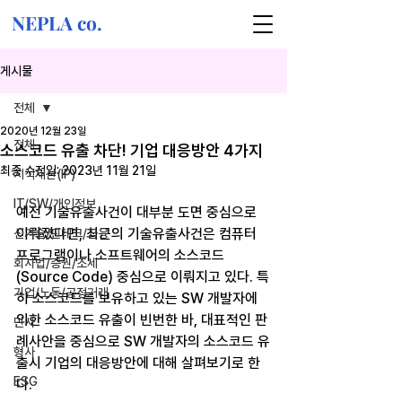
NEPLA co.
게시물
전체
2020년 12월 23일
전체
소스코드 유출 차단! 기업 대응방안 4가지
최종 수정일:
2023년 11월 21일
지식재산(IP)
IT/SW/개인정보
예전 기술유출사건이 대부분 도면 중심으로 
이뤄졌다면, 최근의 기술유출사건은 컴퓨터 
신기술/핀테크/금융
프로그램이나 소프트웨어의 소스코드
회사법/증권/조세
(Source Code) 중심으로 이뤄지고 있다. 특
기업/노동/공정거래
히 소스코드를 보유하고 있는 SW 개발자에 
의한 소스코드 유출이 빈번한 바, 대표적인 판
민사
례사안을 중심으로 SW 개발자의 소스코드 유
형사
출시 기업의 대응방안에 대해 살펴보기로 한
ESG
다.