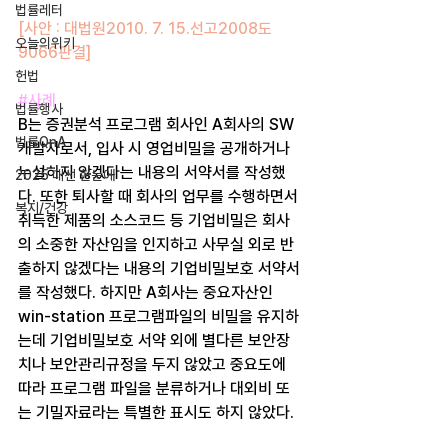
법률레터
[사안 : 대법원2010. 7. 15.선고2008도
오늘의위키
9066판결]
헌법
#사례
법률행사
B는 증권분석 프로그램 회사인 A회사의 SW 
법률QnA
개발자로서, 입사 시 영업비밀을 공개하거나 
누설하지 않겠다는 내용의 서약서를 작성했
2025 대선 한눈에
다. 또한 퇴사할 때 회사의 업무를 수행하면서 
복지/건강
취득한 제품의 소스코드 등 기업비밀은 회사
의 소중한 자산임을 인지하고 사무실 외로 반
출하지 않겠다는 내용의 기업비밀보호 서약서
를 작성했다. 하지만 A회사는 중요자산인 
win-station 프로그램파일의 비밀을 유지하
는데 기업비밀보호 서약 외에 별다른 보안장
치나 보안관리규정을 두지 않았고 중요도에 
따라 프로그램 파일을 분류하거나 대외비 또
는 기밀자료라는 특별한 표시도 하지 않았다.