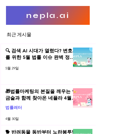
nepla.ai
최근 게시물
컴퓨터프로그램 코드의 역분
부실한 SW 저작권
석(Reverse Engineering)
문에 수출 막히는 
🔍 검색 AI 시대가 열렸다? 변호사
를 위한 5월 법률 이슈 완벽 정리 |
2026년 5월 네플라 법률레터
5월 29일
🎁법률마케팅의 본질을 깨우는 연
금술과 함께 찾아온 네플라 4월
법률레터
법률레터
4월 30일
🐕 반려동물 동반부터 노란봉투법