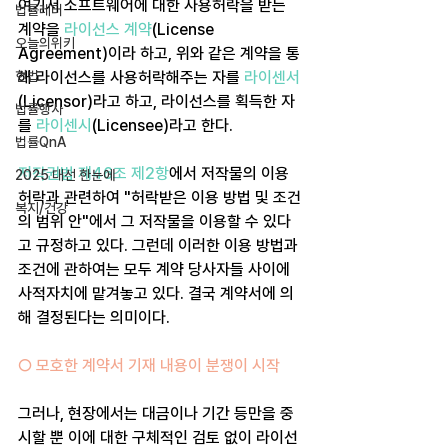
여기서 소프트웨어에 대한 사용허락을 받는 
법률레터
계약을 
라이선스 계약
(License 
오늘의위키
Agreement)이라 하고, 위와 같은 계약을 통
헌법
해 라이선스를 사용허락해주는 자를 
라이센서
(Licensor)라고 하고, 라이선스를 획득한 자
법률행사
를 
라이센시
(Licensee)라고 한다.
법률QnA
저작권법 제46조 제2항
에서 저작물의 이용
2025 대선 한눈에
허락과 관련하여 "허락받은 이용 방법 및 조건
복지/건강
의 범위 안"에서 그 저작물을 이용할 수 있다
고 규정하고 있다. 그런데 이러한 이용 방법과 
조건에 관하여는 모두 계약 당사자들 사이에 
사적자치에 맡겨놓고 있다. 결국 계약서에 의
해 결정된다는 의미이다.
○ 모호한 계약서 기재 내용이 분쟁이 시작
그러나, 현장에서는 대금이나 기간 등만을 중
시할 뿐 이에 대한 구체적인 검토 없이 라이선