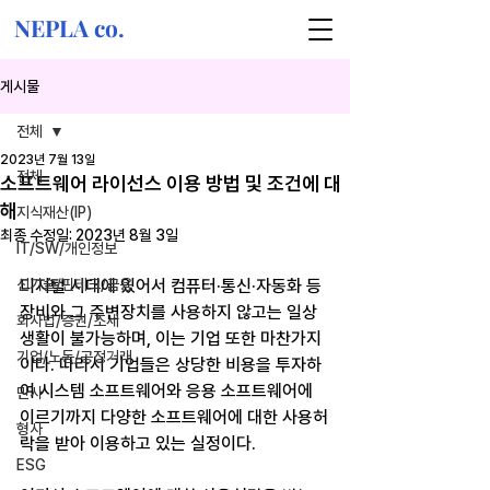
NEPLA co.
게시물
전체
2023년 7월 13일
전체
소프트웨어 라이선스 이용 방법 및 조건에 대
해
지식재산(IP)
최종 수정일:
2023년 8월 3일
IT/SW/개인정보
신기술/핀테크/금융
디지털 시대에 있어서 컴퓨터·통신·자동화 등 
장비와 그 주변장치를 사용하지 않고는 일상
회사법/증권/조세
생활이 불가능하며, 이는 기업 또한 마찬가지
기업/노동/공정거래
이다. 따라서 기업들은 상당한 비용을 투자하
여 시스템 소프트웨어와 응용 소프트웨어에 
민사
이르기까지 다양한 소프트웨어에 대한 사용허
형사
락을 받아 이용하고 있는 실정이다.
ESG