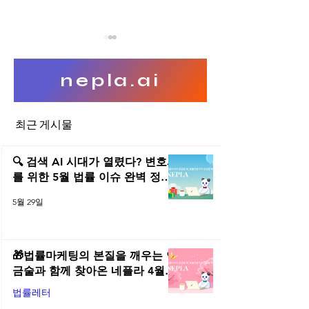
nepla.ai
SW 라이선스의 
최근 게시물
OS 프로그램의 정품 인증과
복제권 침해 여부
🔍 검색 AI 시대가 열렸다? 변호사
를 위한 5월 법률 이슈 완벽 정리 |
2026년 5월 네플라 법률레터
5월 29일
🎁법률마케팅의 본질을 깨우는 연
금술과 함께 찾아온 네플라 4월
법률레터
법률레터