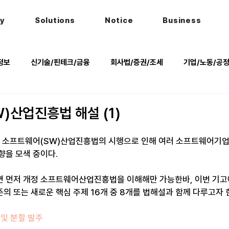
hy
Solutions
Notice
Business
정보
신기술/핀테크/금융
회사법/증권/조세
기업/노동/공
키
헌법
법률행사
법률QnA
2025 대선 한눈에
)산업진흥법 해설 (1)
정 소프트웨어(SW)산업진흥법의 시행으로 인해 여러 소프트웨어기
향을 모색 중이다.
면 먼저 개정 소프트웨어산업진흥법을 이해해만 가능한바, 이번 기
의 또는 새로운 핵심 주제 16개 중 8개를 법해설과 함께 다루고자 
 및 분할 발주