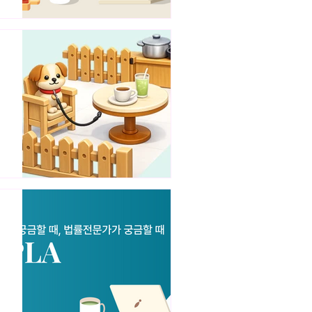
지
와
위