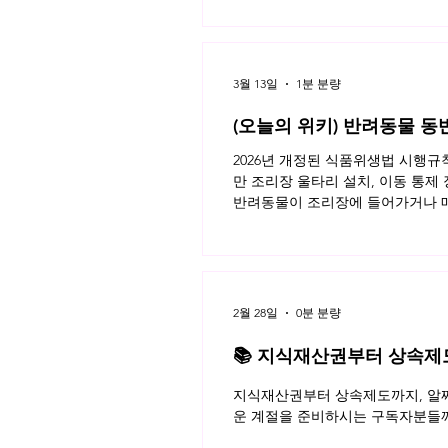
3월 13일
1분 분량
(오늘의 위키) 반려동물 동
2026년 개정된 식품위생법 시행
만 조리장 울타리 설치, 이동 통제
반려동물이 조리장에 들어가거나 매
이용자가 모두 알아야 할 반려동물 
키 읽으러가기!
2월 28일
0분 분량
📚 지식재산권부터 상속제도까
월 네플라 법률레터
지식재산권부터 상속제도까지, 알짜
운 계절을 준비하시는 구독자분들께