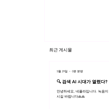
최근 게시물
5월 29일
0분 분량
🔍 검색 AI 시대가 열렸다?
플라 법률레터
소프트웨어(SW)산업진흥법 해설
안녕하세요, 네플라입니다. 녹음이 
(4)
시길 바랍니다🙏🙏