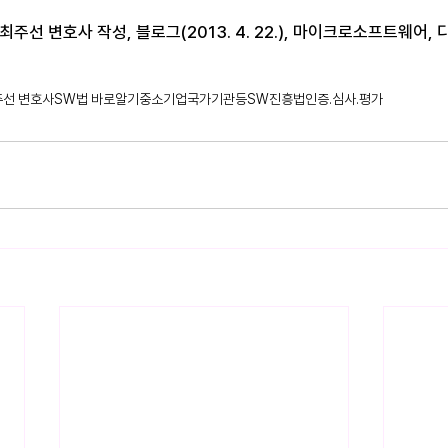
최주선 변호사 작성, 블로그(2013. 4. 22.), 마이크로소프트웨어
주선 변호사
SW법 바로알기
중소기업
국가기관등
SW진흥법
인증.심사.평가