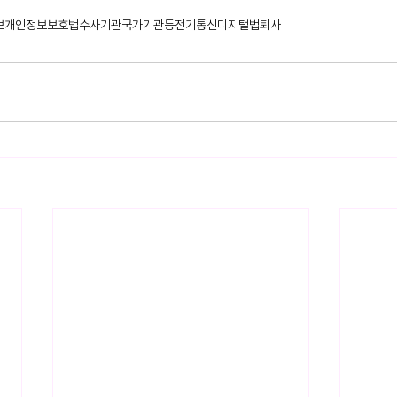
보
개인정보보호법
수사기관
국가기관등
전기통신
디지털법
퇴사