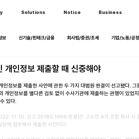
hy
Solutions
Notice
Business
정보
신기술/핀테크/금융
회사법/증권/조세
기업/노동/공
키
헌법
법률행사
법률QnA
2025 대선 한눈에
 개인정보 제출할 때 신중해야
개인정보를 제출한 사안에 관한 두 가지 대법원 판결이 선고됐다. 그
의 개인정보를 별다른 검토 없이 수사기관에 제출하는 관행이 있었지
수 있다.
22. 11. 10. 선고 2018도1966 판결)은 고소인 A가 조합 퇴사 
발장에 첨부해서 제출한 사안이다.