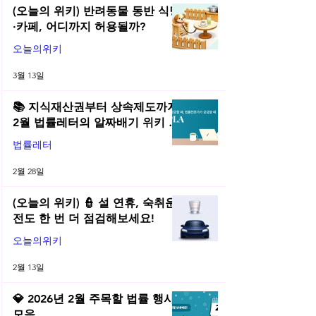
(오늘의 위키) 반려동물 동반 식당
·카페, 어디까지 허용될까?
오늘의위키
3월 13일
📚 지식재산권부터 상속제도까지,
2월 법률레터의 알짜배기 위키 모
음! | 2026년 2월 네플라 법률레터
법률레터
2월 28일
(오늘의 위키) 👮 설 연휴, 숙취운
전도 한 번 더 점검해보세요!
오늘의위키
2월 13일
💎 2026년 2월 주목할 법률 행사
모음