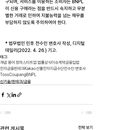
구되며, 서비스를 이용하는 소비자는 BNPL
이 신용 구매라는 점을 반드시 숙지하고 무분
별한 거래로 인하여 지불능력을 넘는 채무를 
부담하지 않도록 주의하여야 한다.
* 법무법인 민후 전수인 변호사 작성, 디지털
데일리(2022. 4. 26.) 기고.
태그:
개념.용어.정의
스타트업 법률상식
이슈
계약
금융
입법
전자금융
핀테크
Kakao
선불전자지급수단
전수인 변호사
Toss
Coupang
BNPL
신기술/핀테크/금융
전체 보기
관련 게시물