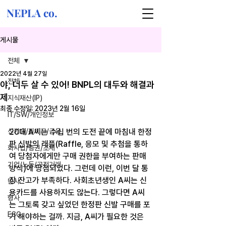
NEPLA co.
게시물
전체
2022년 4월 27일
전체
야, 너두 살 수 있어! BNPL의 대두와 해결과
제
지식재산(IP)
최종 수정일:
2023년 2월 16일
IT/SW/개인정보
신기술/핀테크/금융
20대 A씨는 수십 번의 도전 끝에 마침내 한정
판 신발의 래플(Raffle, 응모 및 추첨을 통하
회사법/증권/조세
여 당첨자에게만 구매 권한을 부여하는 판매 
기업/노동/공정거래
방식)에 당첨되었다. 그런데 이런, 이번 달 통
장 잔고가 부족하다. 사회초년생인 A씨는 신
민사
용카드를 사용하지도 않는다. 그렇다면 A씨
형사
는 그토록 갖고 싶었던 한정판 신발 구매를 포
ESG
기 해야하는 걸까. 지금, A씨가 필요한 것은 