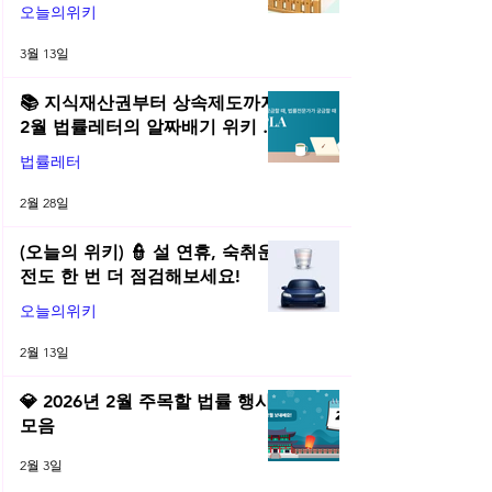
오늘의위키
3월 13일
📚 지식재산권부터 상속제도까지,
2월 법률레터의 알짜배기 위키 모
음! | 2026년 2월 네플라 법률레터
법률레터
2월 28일
(오늘의 위키) 👮 설 연휴, 숙취운
전도 한 번 더 점검해보세요!
오늘의위키
2월 13일
💎 2026년 2월 주목할 법률 행사
모음
2월 3일