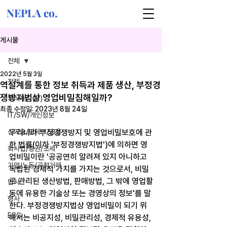
NEPLA co.
게시물
전체
2022년 5월 3일
전체
역설계를 통한 정보 취득과 제품 생산, 부정경
쟁방지법상 영업비밀침해일까?
지식재산(IP)
최종 수정일:
2023년 8월 24일
IT/SW/개인정보
신기술/핀테크/금융
우리나라 부정경쟁방지 및 영업비밀보호에 관
한 법률(이하 '부정경쟁방지법')에 의하면 영
회사법/증권/조세
업비밀이란 '공공연히 알려져 있지 아니하고 
기업/노동/공정거래
독립된 경제적 가치를 가지는 것으로서, 비밀
로 관리된 생산방법, 판매방법, 그 밖에 영업활
민사
동에 유용한 기술상 또는 경영상의 정보'를 말
형사
한다. 부정경쟁방지법상 영업비밀이 되기 위
ESG
해서는 비공지성, 비밀관리성, 경제적 유용성, 