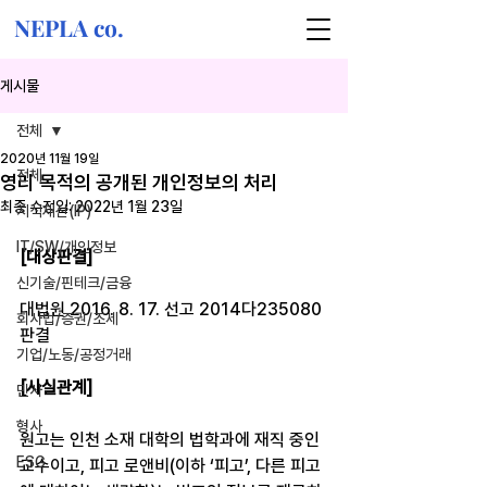
NEPLA co.
게시물
전체
2020년 11월 19일
전체
영리 목적의 공개된 개인정보의 처리
최종 수정일:
2022년 1월 23일
지식재산(IP)
IT/SW/개인정보
[대상판결]
신기술/핀테크/금융
대법원 2016. 8. 17. 선고 2014다235080 
회사법/증권/조세
판결
기업/노동/공정거래
[사실관계]
민사
형사
원고는 인천 소재 대학의 법학과에 재직 중인 
ESG
교수이고, 피고 로앤비(이하 ‘피고’, 다른 피고