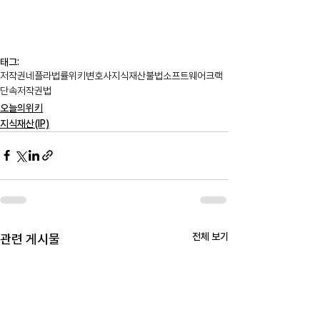
태그:
저작권
네플라
법률위키
변호사
지식재산
불법소프트웨어
크랙
단속
저작권법
오늘의위키
지식재산(IP)
전체 보기
관련 게시물