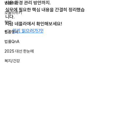
사용 환경 관리 방안까지.
법률레터
실무에 필요한 핵심 내용을 간결히 정리했습
오늘의위키
니다.
헌법
지금 네플라에서 확인해보세요!
👉 
위키 읽으러가기!
법률행사
법률QnA
2025 대선 한눈에
복지/건강