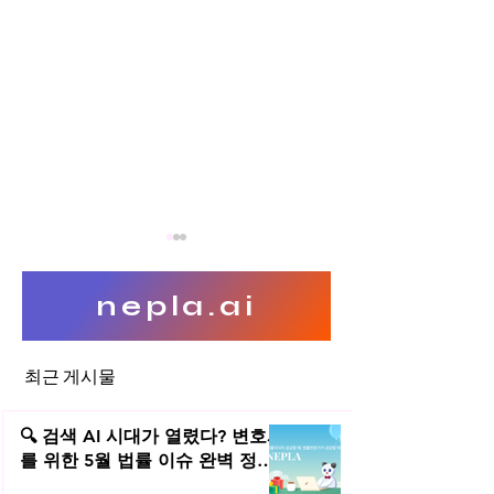
nepla.ai
최근 게시물
(오늘의 위키) 👮 설 연휴, 숙
(오늘의 위키) ⚖️
취운전도 한 번 더 점검해보세
이직, 전직금지는
🔍 검색 AI 시대가 열렸다? 변호사
요!
까?
를 위한 5월 법률 이슈 완벽 정리 |
2026년 5월 네플라 법률레터