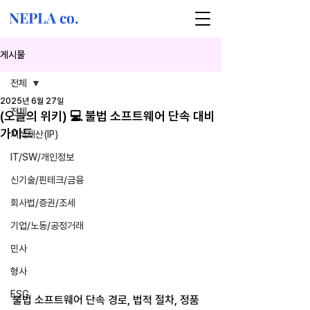
NEPLA co.
게시물
전체
2025년 6월 27일
전체
(오늘의 위키) 💻 불법 소프트웨어 단속 대비
가이드
지식재산(IP)
IT/SW/개인정보
신기술/핀테크/금융
회사법/증권/조세
기업/노동/공정거래
민사
형사
ESG
불법 소프트웨어 단속 경로, 법적 절차, 정품 