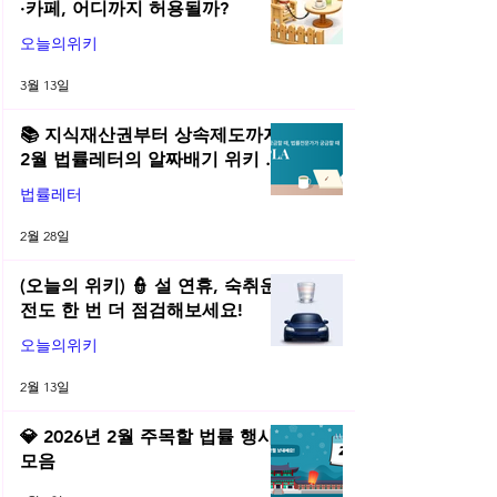
·카페, 어디까지 허용될까?
오늘의위키
3월 13일
📚 지식재산권부터 상속제도까지,
2월 법률레터의 알짜배기 위키 모
음! | 2026년 2월 네플라 법률레터
법률레터
2월 28일
(오늘의 위키) 👮 설 연휴, 숙취운
전도 한 번 더 점검해보세요!
오늘의위키
2월 13일
💎 2026년 2월 주목할 법률 행사
모음