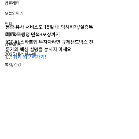
법률레터
오늘의위키
헌법
동종·유사 서비스도 15일 내 임시허가/실증특
법률행사
례! 적극행정 면책+포상까지.
ICT·AI 스타트업·투자자라면 규제샌드박스 전
법률QnA
문가의 핵심 설명을 놓치지 마세요!
2025 대선 한눈에
👉 
위키 읽으러가기!
복지/건강