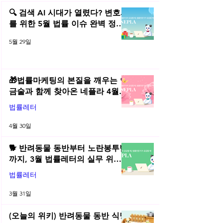
(오늘의 위키) 👮 설 연휴, 숙
(오늘의 위키) ⚖️
취운전도 한 번 더 점검해보세
이직, 전직금지는
🔍 검색 AI 시대가 열렸다? 변호사
요!
까?
를 위한 5월 법률 이슈 완벽 정리 |
2026년 5월 네플라 법률레터
5월 29일
🎁법률마케팅의 본질을 깨우는 연
금술과 함께 찾아온 네플라 4월
법률레터
법률레터
4월 30일
🐕 반려동물 동반부터 노란봉투법
까지, 3월 법률레터의 실무 위키
총정리! | 2026년 3월 네플라 법률
법률레터
레터
3월 31일
(오늘의 위키) 반려동물 동반 식당