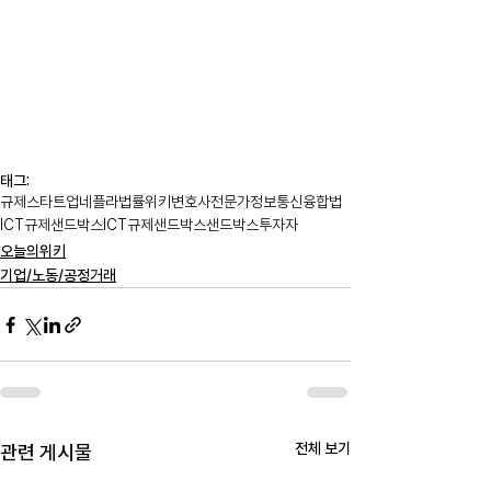
태그:
규제
스타트업
네플라
법률위키
변호사
전문가
정보통신융합법
ICT규제샌드박스
ICT
규제샌드박스
샌드박스
투자자
오늘의위키
기업/노동/공정거래
전체 보기
관련 게시물