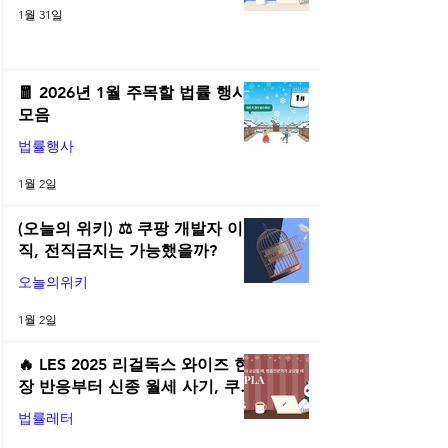
플라 법률레터
1월 31일
🧧 2026년 1월 주목할 법률 행사
모음
법률행사
1월 2일
(오늘의 위키) ⚖️ 쿠팡 개발자 이
직, 전직금지는 가능했을까?
오늘의위키
1월 2일
🔥 LES 2025 리걸독스 와이즈 현
장 반응부터 신종 월세 사기, 쿠팡
전직금지 가처분 위키까지| 2025
법률레터
년 12월 네플라 법률레터