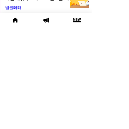
라 법률레터
법률레터
2025년 9월 30일
(오늘의 위키) 🤔 친양자 파양과
상속권, 어디까지 달라질까?
오늘의위키
2025년 9월 19일
🍁 2025년 9월 주목할 법률 행사
모음
법률행사
2025년 9월 2일
💬 법률위키에서 바로 상담! ‘상담
하기 버튼’ 출시 | 2025년 8월 네
플라 법률레터
법률레터