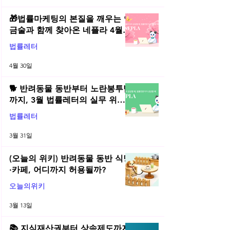
🎁법률마케팅의 본질을 깨우는 연
금술과 함께 찾아온 네플라 4월
법률레터
법률레터
4월 30일
🐕 반려동물 동반부터 노란봉투법
까지, 3월 법률레터의 실무 위키
총정리! | 2026년 3월 네플라 법률
법률레터
레터
3월 31일
(오늘의 위키) 반려동물 동반 식당
·카페, 어디까지 허용될까?
오늘의위키
3월 13일
📚 지식재산권부터 상속제도까지,