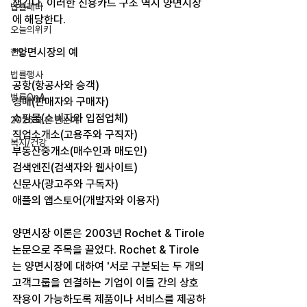
챙긴다. 이러한 신용카드 구조 역시 양면시장
법률레터
에 해당한다. ​
오늘의위키
*양면시장의 예
헌법
법률행사
공항(항공사와 승객) 
법률QnA
경매(판매자와 구매자)
쇼핑몰(소비자와 입점업체)
2025 대선 한눈에
직업소개소(고용주와 구직자)
복지/건강
부동산중개소(매수인과 매도인) 
검색엔진(검색자와 웹사이트)
신문사(광고주와 구독자)
애플의 앱스토어(개발자와 이용자)
양면시장 이론은 2003년 Rochet & Tirole 
논문으로 주목을 끌었다. Rochet & Tirole
는 양면시장에 대하여 '서로 구분되는 두 개의 
고객그룹을 연결하는 기업이 이들 간의 상호
작용이 가능하도록 제품이나 서비스를 제공하