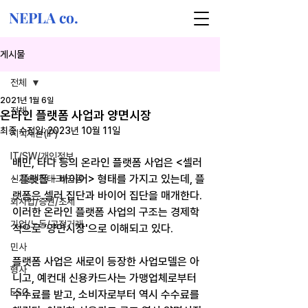
NEPLA co.
게시물
전체
2021년 1월 6일
전체
온라인 플랫폼 사업과 양면시장
최종 수정일:
2023년 10월 11일
지식재산(IP)
IT/SW/개인정보
배민, 타다 등의 온라인 플랫폼 사업은 <셀러 
- 플랫폼 - 바이어> 형태를 가지고 있는데, 플
신기술/핀테크/금융
랫폼은 셀러 집단과 바이어 집단을 매개한다. 
회사법/증권/조세
이러한 온라인 플랫폼 사업의 구조는 경제학
기업/노동/공정거래
적으로 '양면시장'으로 이해되고 있다.​
민사
플랫폼 사업은 새로이 등장한 사업모델은 아
형사
니고, 예컨대 신용카드사는 가맹업체로부터 
ESG
수수료를 받고, 소비자로부터 역시 수수료를 