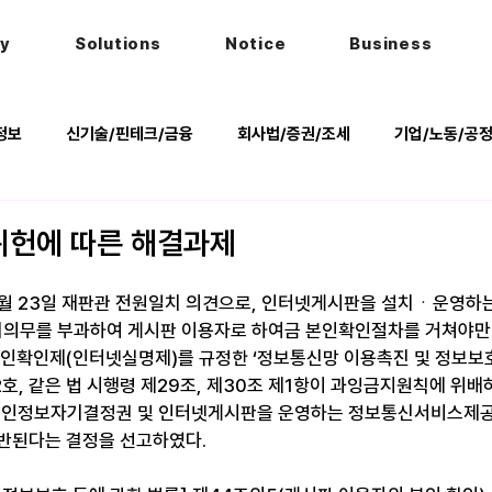
hy
Solutions
Notice
Business
정보
신기술/핀테크/금융
회사법/증권/조세
기업/노동/공
키
헌법
법률행사
법률QnA
2025 대선 한눈에
위헌에 따른 해결과제
8월 23일 재판관 전원일치 의견으로, 인터넷게시판을 설치ㆍ운영
의무를 부과하여 게시판 이용자로 하여금 본인확인절차를 거쳐야만 
본인확인제(인터넷실명제)를 규정한 ‘정보통신망 이용촉진 및 정보보호
2호, 같은 법 시행령 제29조, 제30조 제1항이 과잉금지원칙에 위
 개인정보자기결정권 및 인터넷게시판을 운영하는 정보통신서비스제공
반된다는 결정을 선고하였다.