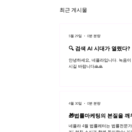
최근 게시물
5월 29일
0분 분량
프로파일 스쿼팅
🔍 검색 AI 시대가 열렸다?
플라 법률레터
안녕하세요, 네플라입니다. 녹음이 
시길 바랍니다🙏🙏
4월 30일
0분 분량
🎁법률마케팅의 본질을 깨
네플라 4월 법률레터는 법률전문가의