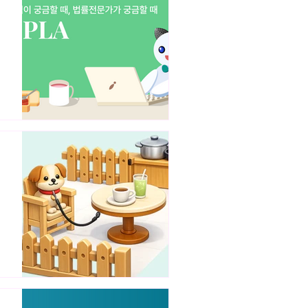
지
와
위