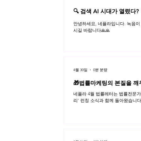
🔍 검색 AI 시대가 열렸다?
플라 법률레터
사모펀드 설립 절차 : PEF와 벤처
안녕하세요, 네플라입니다. 녹음이 
투자조합 설립의 비교
시길 바랍니다🙏🙏
4월 30일
0분 분량
🎁법률마케팅의 본질을 깨
네플라 4월 법률레터는 법률전문가의
리' 런칭 소식과 함께 돌아왔습니다