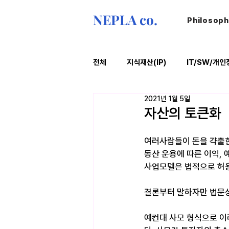
NEPLA co.
Philosop
전체
지식재산(IP)
IT/SW/개인
2021년 1월 5일
ESG
법률레터
오늘의위
자산의 토큰화
여러사람들이 돈을 갹출한
동산 운용에 따른 이익,
사업모델은 법적으로 허용
결론부터 말하자만 법문상으
예컨대 사모 형식으로 