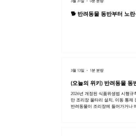
3월 31일
0분 분량
🐕 반려동물 동반부터 노란봉
3월 네플라 법률레터
3월 13일
1분 분량
(오늘의 위키) 반려동물 동
2026년 개정된 식품위생법 시행
만 조리장 울타리 설치, 이동 통제
반려동물이 조리장에 들어가거나 매
이용자가 모두 알아야 할 반려동물 
키 읽으러가기!