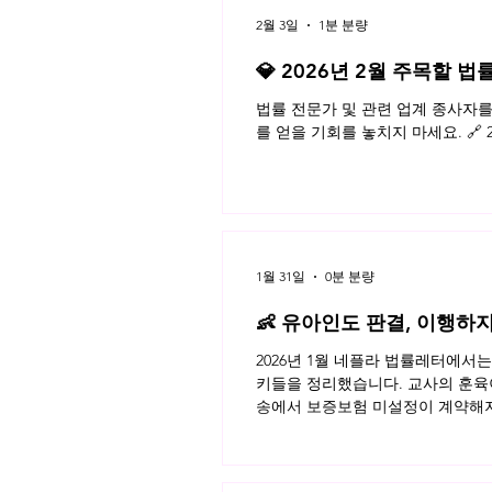
2월 3일
1분 분량
💎 2026년 2월 주목할 법
법률 전문가 및 관련 업계 종사자
를 얻을 기회를 놓치지 마세요. 🔗 
1월 31일
0분 분량
👶 유아인도 판결, 이행하지
2026년 1월 네플라 법률레터에서
키들을 정리했습니다. 교사의 훈육
송에서 보증보험 미설정이 계약해지 
략, 보험금 지급 거절과 계약 해지
아인도 강제집행 실무까지 - 판례와
움이 될 쟁점들을 차분히 정리한 