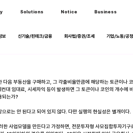
hy
Solutions
Notice
Business
정보
신기술/핀테크/금융
회사법/증권/조세
기업/노동/공
키
헌법
법률행사
법률QnA
2025 대선 한눈에
 다음 부동산을 구매하고, 그 갹출비율만큼에 해당하는 토큰이나 코
 예컨대 임대료, 시세차익 등이 발생하면 그 토큰이나 코인의 개수에 
되는가?​
로는 안 된다고 되어 있지 않다. 다만 실행의 현실성은 별개이다. ​
이러한 사업모델을 만든다고 가정하면, 전문투자형 사모집합투자기구