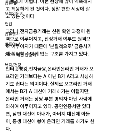
아보기가 어렵다. 이런 현상에 많이 익숙해지
법률레터
고 적응하게 된 것이다. 정말 편한 세상에 살
오늘의위키
고 있는 것이다.
헌법
그러나 전자금융거래는 신원 확인 과정이 원
법률행사
격으로 이루어지고, 진정거래 여부도 원격으
법률QnA
로 이루어지기 때문에 ‘본질적으로’ 금융사기
에 취약할 수밖에 없는 구조를 가지고 있다.
2025 대선 한눈에
복지/건강
인터넷뱅킹,전자금융,온라인온라인 거래가 오
프라인 거래보다는 A 아닌 B가 A라고 사칭하
기도 쉽다는 의미이다. 실제로 오프라인 거래
에서는 B가 A 대신에 거래하기는 어렵지만, 
온라인 거래는 상당 부분 명의자 아닌 사람에 
의하여 이루어지고 있다. 공인인증서만 있다
면, 남편 대신에 아내가, 아버지 대신에 아들
이, 동생 대신에 형이 온라인 거래를 하기도 한
다.