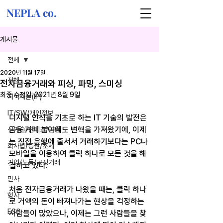
NEPLA co.
게시물
전체
2020년 11월 17일
전체
전자금융거래와 피싱, 파밍, 스미싱
최종 수정일:
2021년 8월 9일
지식재산(IP)
IT/SW/개인정보
디지털 인식을 기초로 하는 IT 기술의 발전은 
금융 거래 분야에도 변혁을 가져왔기에, 이제
신기술/핀테크/금융
는 직접 은행에 줄서서 거래하기보다는 PC나 
회사법/증권/조세
모바일을 이용하여 클릭 하나로 모든 것을 해
기업/노동/공정거래
결하고 있다.
민사
처음 전자금융거래가 나왔을 때는, 클릭 하나
형사
로 거액의 돈이 빠져나가는 현상을 걱정하는 
ESG
사람들이 많았으나, 이제는 그런 사람들을 찾