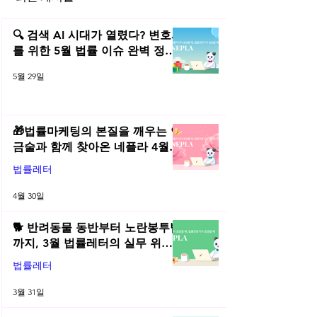
총 없는 은행강도, 메모리 해
피싱, 파밍, 스미
킹 기법의 파밍 사기
제 방법
🔍 검색 AI 시대가 열렸다? 변호사
를 위한 5월 법률 이슈 완벽 정리 |
2026년 5월 네플라 법률레터
5월 29일
🎁법률마케팅의 본질을 깨우는 연
금술과 함께 찾아온 네플라 4월
법률레터
법률레터
4월 30일
🐕 반려동물 동반부터 노란봉투법
까지, 3월 법률레터의 실무 위키
총정리! | 2026년 3월 네플라 법률
법률레터
레터
3월 31일