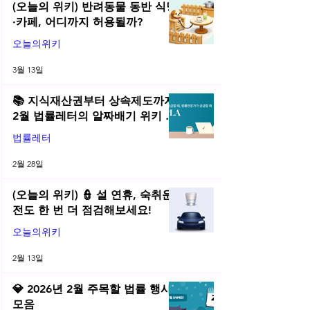
(오늘의 위키) 반려동물 동반 식당
·카페, 어디까지 허용될까?
오늘의위키
3월 13일
📚 지식재산권부터 상속제도까지,
2월 법률레터의 알짜배기 위키 모
음! | 2026년 2월 네플라 법률레터
법률레터
2월 28일
(오늘의 위키) 👮 설 연휴, 숙취운
전도 한 번 더 점검해보세요!
오늘의위키
2월 13일
💎 2026년 2월 주목할 법률 행사
모음