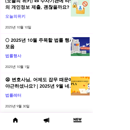
(오늘의 위키) 📜 수사기관에 타인
의 개인정보 제출, 괜찮을까요?
오늘의위키
2025년 10월 10일
🌕 2025년 10월 주목할 법률 행사
모음
법률행사
2025년 10월 1일
😫 변호사님, 어제도 잡무 때문에
야근하셨나요? | 2025년 9월 네플
라 법률레터
법률레터
2025년 9월 30일
(오늘의 위키) 🤔 친양자 파양과
상속권, 어디까지 달라질까?