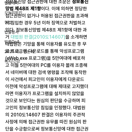
정보통신망 접근권한에 대한 조문은 
정보통신
법률레터
망법 제48조 제1항
이다. 이에 의하면 정당한 
오늘의위키
접근권한이 없거나 허용된 접근권한을 초과해
헌법
서 침입한 경우 5년 이하 징역으로 처벌하고 
있다. 정보통신망법 제48조 제1항에 대한 과
법률행사
거 
대법원 판결(2010도14607)
을 소개하면 
법률QnA
대법원은 기망을 통해 이용자를 유도한 후 무
료 프로그램 다운로드를 통해 악성프로그램
2025 대선 한눈에
(eWeb.exe 프로그램)을 5만여대에 배포하
복지/건강
고 이들 5만여대의 PC를 이용자 몰래 조종해
서 네이버에 대한 검색 명령을 조작해 동작한 
이 사건에서 피고인이 이용자에게 다운로드 
이전에 악성프로그램에 대해 제대로 고지했더
라면 이용자가 프로그램을 설치하지 않았을 
것으로 보인다는 원심의 판단을 수긍하며 피
고인의 정보통신망 침입을 인정했다. 대법원
의 2010도14607 판결은 이용자의 주관적 
사정에 의해 접근권한 유무를 따진 원심의 판
단을 수긍함으로써 정보통신망에 대한 접근권