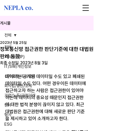
NEPLA co.
게시물
전체
2023년 5월 25일
전체
정보통신망 접근권한 판단기준에 대한 대법원
판례 동향
지식재산(IP)
최종 수정일:
2023년 8월 3일
IT/SW/개인정보
신기술/핀테크/금융
데이터는 공개된 데이터일 수도 있고 폐쇄된 
데이터일 수도 있다. 어떤 경우이든 데이터에 
회사법/증권/조세
접근하고자 하는 사람은 접근권한이 있어야 
기업/노동/공정거래
하는데 데이터의 중요성 때문인지 접근권한
에 대한 법적 분쟁이 끊이지 않고 있다. 최근 
민사
대법원은 접근권한에 대해 새로운 판단 기준
형사
을 제시하고 있어 소개하고자 한다.
ESG