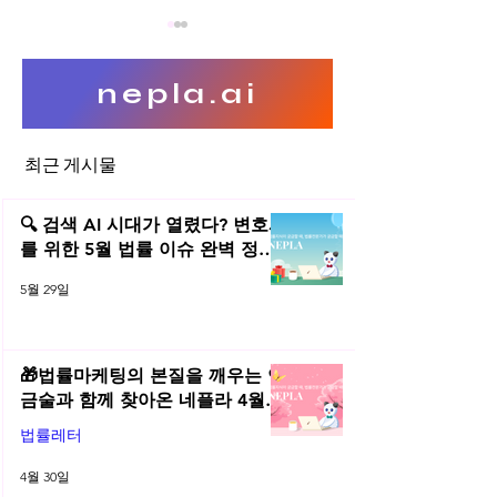
nepla.ai
최근 게시물
웹크롤링 컴퓨터등장애업무방
정보통신망 침입과
해
적의 접속
🔍 검색 AI 시대가 열렸다? 변호사
를 위한 5월 법률 이슈 완벽 정리 |
2026년 5월 네플라 법률레터
5월 29일
🎁법률마케팅의 본질을 깨우는 연
금술과 함께 찾아온 네플라 4월
법률레터
법률레터
4월 30일