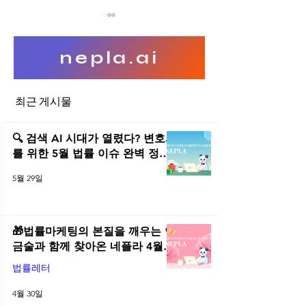
nepla.ai
최근 게시물
신주인수권부사채(bond
주식발행으로 인한
with warrant: BW)
와 계약서 작성
🔍 검색 AI 시대가 열렸다? 변호사
를 위한 5월 법률 이슈 완벽 정리 |
2026년 5월 네플라 법률레터
5월 29일
🎁법률마케팅의 본질을 깨우는 연
금술과 함께 찾아온 네플라 4월
법률레터
법률레터
4월 30일