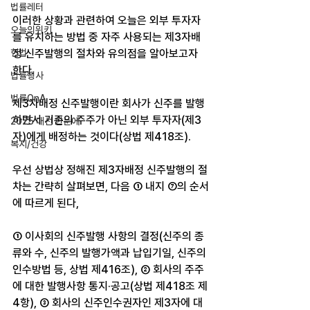
법률레터
이러한 상황과 관련하여 오늘은 외부 투자자
오늘의위키
를 유치하는 방법 중 자주 사용되는 제3자배
헌법
정 신주발행의 절차와 유의점을 알아보고자 
한다.
법률행사
법률QnA
제3자배정 신주발행이란 회사가 신주를 발행
하면서 기존의 주주가 아닌 외부 투자자(제3
2025 대선 한눈에
자)에게 배정하는 것이다(상법 제418조).
복지/건강
우선 상법상 정해진 제3자배정 신주발행의 절
차는 간략히 살펴보면, 다음 ① 내지 ⑦의 순서
에 따르게 된다,
① 이사회의 신주발행 사항의 결정(신주의 종
류와 수, 신주의 발행가액과 납입기일, 신주의 
인수방법 등, 상법 제416조), ② 회사의 주주
에 대한 발행사항 통지·공고(상법 제418조 제
4항), ③ 회사의 신주인수권자인 제3자에 대