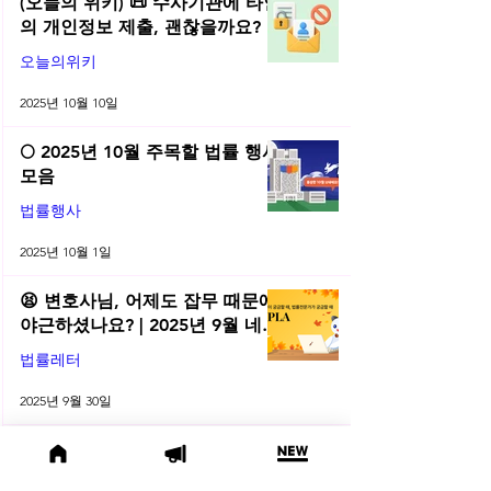
(오늘의 위키) 📜 수사기관에 타인
의 개인정보 제출, 괜찮을까요?
오늘의위키
2025년 10월 10일
🌕 2025년 10월 주목할 법률 행사
모음
법률행사
2025년 10월 1일
😫 변호사님, 어제도 잡무 때문에
야근하셨나요? | 2025년 9월 네플
라 법률레터
법률레터
2025년 9월 30일
(오늘의 위키) 🤔 친양자 파양과
상속권, 어디까지 달라질까?