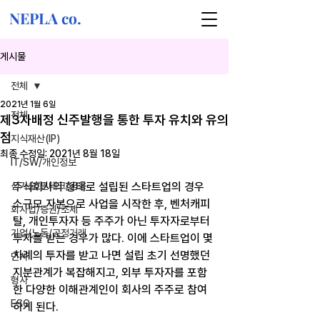
NEPLA co.
게시물
전체
2021년 1월 6일
전체
제3자배정 신주발행을 통한 투자 유치와 유의
점
지식재산(IP)
최종 수정일:
2021년 8월 18일
IT/SW/개인정보
신기술/핀테크/금융
주식회사의 형태로 설립된 스타트업의 경우 
소규모 자본으로 사업을 시작한 후, 벤처캐피
회사법/증권/조세
탈, 개인투자자 등 주주가 아닌 투자자로부터 
기업/노동/공정거래
투자를 받는 경우가 많다. 이에 스타트업이 몇 
차례의 투자를 받고 나면 설립 초기 선명했던 
민사
지분관계가 복잡해지고, 외부 투자자를 포함
형사
한 다양한 이해관계인이 회사의 주주로 참여
ESG
하게 된다.