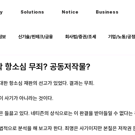
hy
Solutions
Notice
Business
정보
신기술/핀테크/금융
회사법/증권/조세
기업/노동/공
키
헌법
법률행사
법률QnA
2025 대선 한눈에
 항소심 무죄? 공동저작물?
대한 항소심 재판의 선고가 있었다. 결과는 무죄.
이 사기가 아니라는 것이다.
은 들끓고 있다. 네티즌의 상식으로는 이 판결을 받아들일 수 없다는
법적으로 분석을 해 보고자 한다. 죄명은 사기이지만 본질은 저작권 