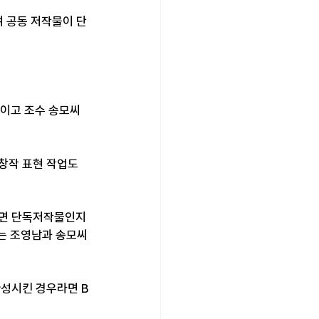
 공동 저작물이 단
어이고 조수 송모씨
창작 표현 작업도 
니면 단독저작물인지
부는 조영남과 송모씨
완성시킨 경우라면 B