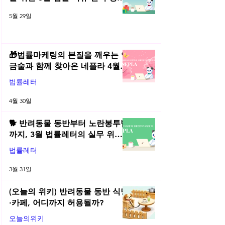
2026년 5월 네플라 법률레터
5월 29일
🎁법률마케팅의 본질을 깨우는 연
금술과 함께 찾아온 네플라 4월
법률레터
법률레터
4월 30일
🐕 반려동물 동반부터 노란봉투법
까지, 3월 법률레터의 실무 위키
총정리! | 2026년 3월 네플라 법률
법률레터
레터
3월 31일
(오늘의 위키) 반려동물 동반 식당
·카페, 어디까지 허용될까?
오늘의위키