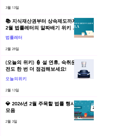
3월 13일
📚 지식재산권부터 상속제도까지,
2월 법률레터의 알짜배기 위키 모
음! | 2026년 2월 네플라 법률레터
법률레터
2월 28일
(오늘의 위키) 👮 설 연휴, 숙취운
전도 한 번 더 점검해보세요!
오늘의위키
2월 13일
💎 2026년 2월 주목할 법률 행사
모음
2월 3일