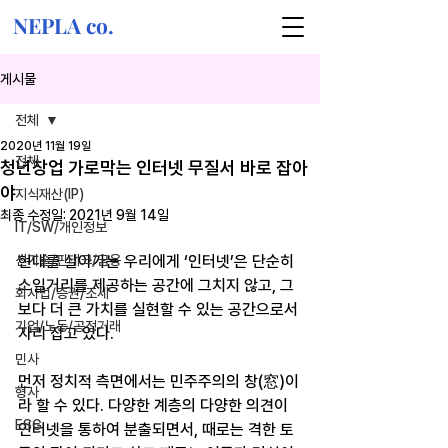
NEPLA co.
게시물
전체
2020년 11월 19일
전체
청년창업 가로막는 인터넷 무질서 바로 잡아
야
지식재산(IP)
최종 수정일:
2021년 9월 14일
IT/SW/개인정보
신기술/핀테크/금융
현대를 살아가는 우리에게 ‘인터넷’은 단순히 
소일거리를 제공하는 공간에 그치지 않고, 그 
회사법/증권/조세
보다 더 큰 가치를 실현할 수 있는 공간으로서 
기업/노동/공정거래
자리 잡고 있다.
민사
먼저 정치적 측면에서는 민주주의의 창(窓)이
형사
라 할 수 있다. 다양한 계층의 다양한 의견이 
ESG
인터넷을 통하여 분출되면서, 때로는 격한 토