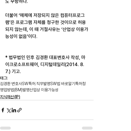
도 무방하다.
더불어 ‘매체에 저장되지 않은 컴퓨터프로그
램’은 프로그램 자체를 청구한 것이므로 허용
되지 않는데, 이 때 거절사유는 ‘산업상 이용가
능성이 없음’이다.
* 법무법인 민후 김경환 대표변호사 작성, 마
이크로소프트웨어, 디지털데일리(2014. 8. 
7.) 기고.
태그:
김경환 변호사
SW
특허.직무발명
SW법 바로알기
특허청
영업방법(BM)발명
산업상 이용가능성
지식재산(IP)