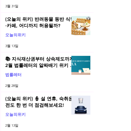
3월 31일
(오늘의 위키) 반려동물 동반 식당
·카페, 어디까지 허용될까?
오늘의위키
3월 13일
📚 지식재산권부터 상속제도까지,
2월 법률레터의 알짜배기 위키 모
음! | 2026년 2월 네플라 법률레터
법률레터
2월 28일
(오늘의 위키) 👮 설 연휴, 숙취운
전도 한 번 더 점검해보세요!
오늘의위키
2월 13일