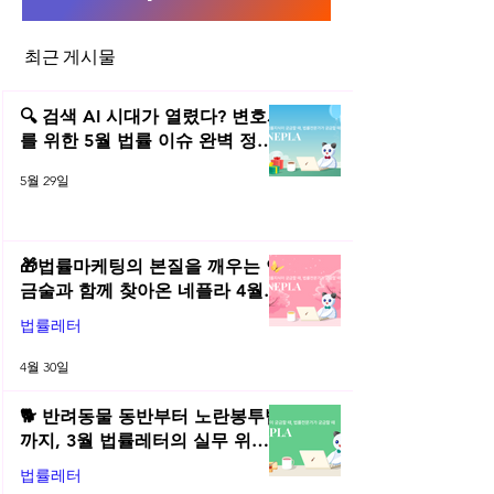
특허소송 BM 발명
최근 게시물
소프트웨어(SW) 
🔍 검색 AI 시대가 열렸다? 변호사
를 위한 5월 법률 이슈 완벽 정리 |
2026년 5월 네플라 법률레터
5월 29일
🎁법률마케팅의 본질을 깨우는 연
금술과 함께 찾아온 네플라 4월
법률레터
법률레터
4월 30일
🐕 반려동물 동반부터 노란봉투법
까지, 3월 법률레터의 실무 위키
총정리! | 2026년 3월 네플라 법률
법률레터
레터