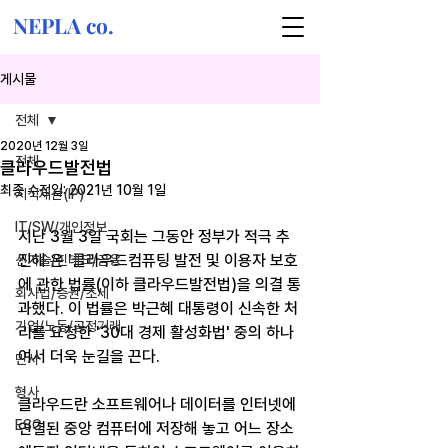
NEPLA co.
게시물
전체
2020년 12월 3일
전체
클라우드발전법
최종 수정일:
2021년 10월 1일
지식재산(IP)
IT/SW/개인정보
지난 3월 3일 국회는 그동안 정부가 적극 추
진해 온 '클라우드컴퓨팅 발전 및 이용자 보호
신기술/핀테크/금융
에 관한 법률(이하 클라우드발전법)을 의결 통
회사법/증권/조세
과했다. 이 법률은 박근혜 대통령이 신속한 처
기업/노동/공정거래
리를 요청한 '30대 경제 활성화법' 중의 하나
여서 더욱 눈길을 끈다.
민사
형사
클라우드란 소프트웨어나 데이터를 인터넷에 
ESG
연결된 중앙 컴퓨터에 저장해 놓고 어느 장소