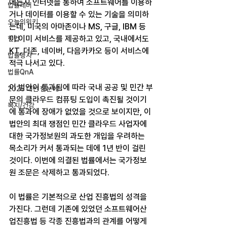
에든지 인터넷을 통하여 소프트웨어를 이용하
법률레터
거나 데이터를 이용할 수 있는 기술을 의미하
오늘의위키
는데, 미국의 아마존이나 MS, 구글, IBM 등
이 이미 서비스를 제공하고 있고, 국내에서도 
헌법
KT, 더존, 네이버, 다음카카오 등이 서비스에 
법률행사
적극 나서고 있다.
법률QnA
이 법안이 통과됨에 따라 국내 공공 및 민간 부
2025 대선 한눈에
문의 클라우드 컴퓨팅 도입이 촉진될 것이기
복지/건강
에 통과에 장애가 없었을 것으로 보이지만, 이 
법안의 최대 쟁점인 민간 클라우드 사업자에 
대한 국가정보원의 과도한 개입을 우려하는 
목소리가 커서 통과되는 데에 1년 반이 걸린 
것이다. 이번에 의결된 법률에서는 국가정보
원 조문은 삭제하고 통과되었다.
이 법률은 기본적으로 산업 진흥법의 성격을 
가진다. 그런데 기존에 있었던 소프트웨어산
업진흥법 등 각종 진흥법과의 관계를 어떻게 