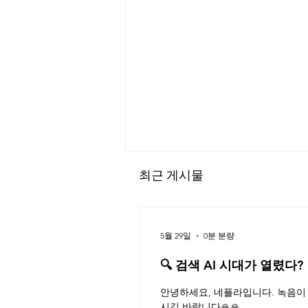
최근 게시물
5월 29일
0분 분량
스타트업과 청탁금지법
🔍 검색 AI 시대가 열렸다?
플라 법률레터
안녕하세요, 네플라입니다. 녹음이 
시길 바랍니다🙏🙏