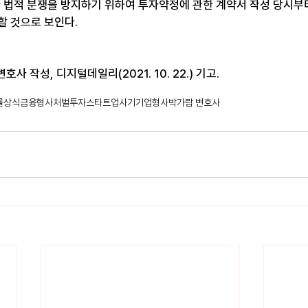
한 법적 분쟁을 방지하기 위하여 투자약정에 관한 계약서 작성 당시부
할 것으로 보인다.
사 작성, 디지털데일리(2021. 10. 22.) 기고.
률상식
금융
형사처벌
투자
스타트업
사기
기업형사
박가람 변호사