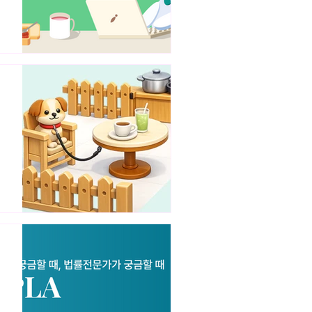
지
와
위