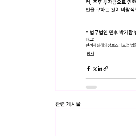
러, 추후 투자금으로 인
언을 구하는 것이 바람직
* 법무법인 민후 박가람 변호
태그:
판례해설
해외정보
스타트업 법
형사
관련 게시물