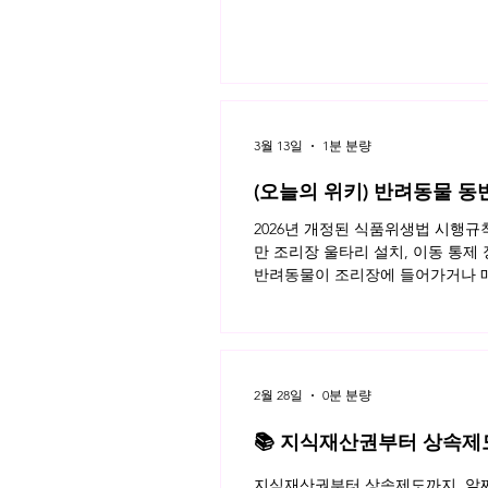
3월 13일
1분 분량
(오늘의 위키) 반려동물 동
2026년 개정된 식품위생법 시행
만 조리장 울타리 설치, 이동 통제
반려동물이 조리장에 들어가거나 매
이용자가 모두 알아야 할 반려동물 
키 읽으러가기!
2월 28일
0분 분량
📚 지식재산권부터 상속제도까
월 네플라 법률레터
지식재산권부터 상속제도까지, 알짜