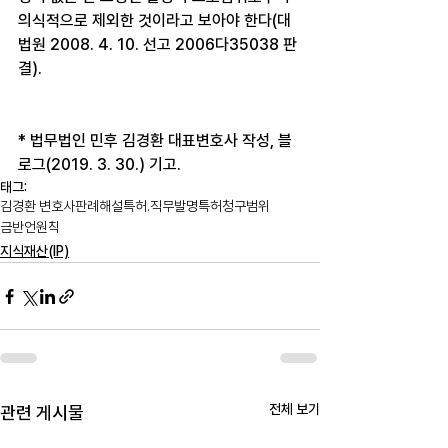
의식적으로 제외한 것이라고 보아야 한다(대
법원 2008. 4. 10. 선고 2006다35038 판
결). 
* 법무법인 민후 김경환 대표변호사 작성, 블
로그(2019. 3. 30.) 기고.
태그:
김경환 변호사
판례해설
특허.직무발명
특허청구범위
금반언원칙
지식재산(IP)
전체 보기
관련 게시물