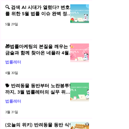
특허분쟁 명세서 반영한 청구
출원경과금반언의 
범위 정정
금반언의 원칙)
🔍 검색 AI 시대가 열렸다? 변호사
를 위한 5월 법률 이슈 완벽 정리 |
2026년 5월 네플라 법률레터
5월 29일
🎁법률마케팅의 본질을 깨우는 연
금술과 함께 찾아온 네플라 4월
법률레터
법률레터
4월 30일
🐕 반려동물 동반부터 노란봉투법
까지, 3월 법률레터의 실무 위키
총정리! | 2026년 3월 네플라 법률
법률레터
레터
3월 31일
(오늘의 위키) 반려동물 동반 식당