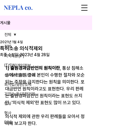
NEPLA co.
게시물
전체
2021년 1월 4일
전체
특허소송 의식적제외
최종 수정일:
2023년 4월 28일
지식재산(IP)
IT/SW/개인정보
1) 출원경과금반언의 원칙이란
, 통상 침해소
송에서 출원 중에 본인이 수행한 절차와 모순
신기술/핀테크/금융
되는 주장을 금지한다는 원칙을 의미한다. 포
회사법/증권/조세
대금반언 원칙이라고도 표현한다. 우리 판례
기업/노동/공정거래
는 출원경과금반언 원칙이라는 표현도 쓰지
만, '의식적 제외'란 표현도 많이 쓰고 있다. ​
민사
형사
의식적 제외에 관한 우리 판례들을 모아서 정
ESG
리해 보고자 한다. ​