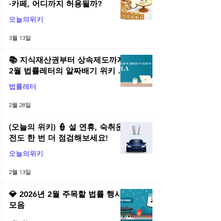
·카페, 어디까지 허용될까?
오늘의위키
3월 13일
📚 지식재산권부터 상속제도까지,
2월 법률레터의 알짜배기 위키 모
음! | 2026년 2월 네플라 법률레터
법률레터
2월 28일
(오늘의 위키) 👮 설 연휴, 숙취운
전도 한 번 더 점검해보세요!
오늘의위키
2월 13일
💎 2026년 2월 주목할 법률 행사
모음