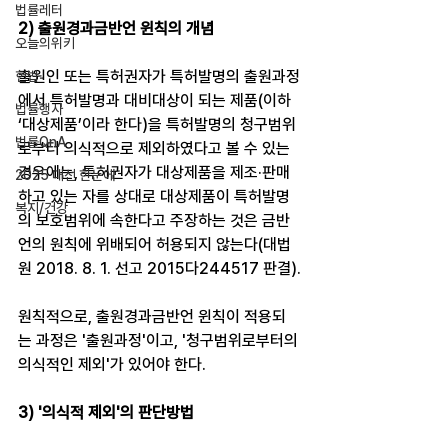
법률레터
2) 출원경과금반언 윈칙의 개념​
오늘의위키
출원인 또는 특허권자가 특허발명의 출원과정
헌법
에서 특허발명과 대비대상이 되는 제품(이하 
법률행사
‘대상제품’이라 한다)을 특허발명의 청구범위
법률QnA
로부터 의식적으로 제외하였다고 볼 수 있는 
경우에는, 특허권자가 대상제품을 제조·판매
2025 대선 한눈에
하고 있는 자를 상대로 대상제품이 특허발명
복지/건강
의 보호범위에 속한다고 주장하는 것은 금반
언의 원칙에 위배되어 허용되지 않는다(대법
원 2018. 8. 1. 선고 2015다244517 판결).
원칙적으로, 출원경과금반언 윈칙이 적용되
는 과정은 '출원과정'이고, '청구범위로부터의 
의식적인 제외'가 있어야 한다. ​
3) '의식적 제외'의 판단방법​