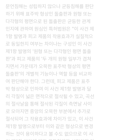
문언침해는 성립하지 않으나 균등침해를 판단
하기 위해 표주박 형상인 돌출판과 원형 또는 
다각형의 평면으로 된 돌출판은 균등한 관계
인지에 관하여 원심인 특허법원은 "이 사건 제
1항 발명과 피고 제품의 작용효과가 실질적으
로 동일한지 여부는 차이나는 구성인 이 사건 
제1항 발명의 '원형 또는 다각형인 평면 돌출
판'과 피고 제품의 '두 개의 원형 일부가 겹쳐
지면서 가운데가 오목한 표주박 형상의 평면 
돌출판'의 개별적 기능이나 역할 등을 비교하
여 판단해야 한다. 그런데, 피고 제품은 표주
박 형상으로 인하여 이 사건 제1항 발명과 달
리 각질이 넓은 면적으로 절삭될 수 있고, 곡선
의 절삭날을 통해 절삭된 각질이 측면날 사이
로 모아지면 중앙의 오목한 부분에서 추가로 
절삭되어 그 작용효과에 차이가 있고, 이 사건 
제1항 발명으로부터 이와 같은 형상으로 변경
하는 것이 용이하다고 볼 수도 없으므로 이 사