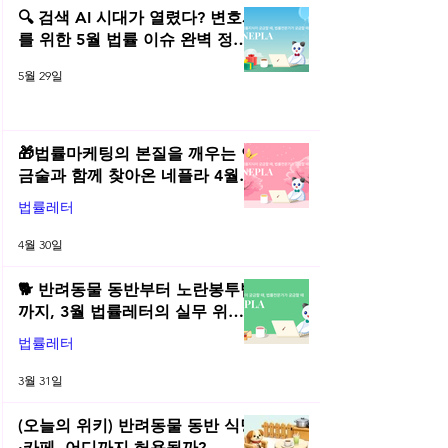
건 및 주의사항
해지
🔍 검색 AI 시대가 열렸다? 변호사
를 위한 5월 법률 이슈 완벽 정리 |
2026년 5월 네플라 법률레터
5월 29일
🎁법률마케팅의 본질을 깨우는 연
금술과 함께 찾아온 네플라 4월
법률레터
법률레터
4월 30일
🐕 반려동물 동반부터 노란봉투법
까지, 3월 법률레터의 실무 위키
총정리! | 2026년 3월 네플라 법률
법률레터
레터
3월 31일
(오늘의 위키) 반려동물 동반 식당
·카페, 어디까지 허용될까?