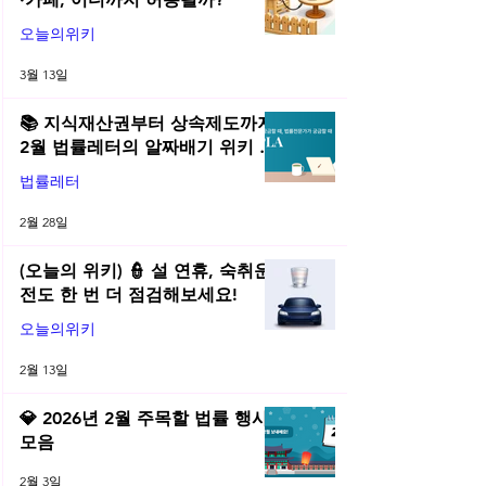
오늘의위키
3월 13일
📚 지식재산권부터 상속제도까지,
2월 법률레터의 알짜배기 위키 모
음! | 2026년 2월 네플라 법률레터
법률레터
2월 28일
(오늘의 위키) 👮 설 연휴, 숙취운
전도 한 번 더 점검해보세요!
오늘의위키
2월 13일
💎 2026년 2월 주목할 법률 행사
모음
2월 3일