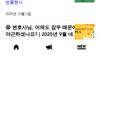
법률행사
2025년 10월 1일
😫 변호사님, 어제도 잡무 때문에
야근하셨나요? | 2025년 9월 네플
라 법률레터
법률레터
2025년 9월 30일
(오늘의 위키) 🤔 친양자 파양과
상속권, 어디까지 달라질까?
오늘의위키
2025년 9월 19일
🍁 2025년 9월 주목할 법률 행사
모음
법률행사