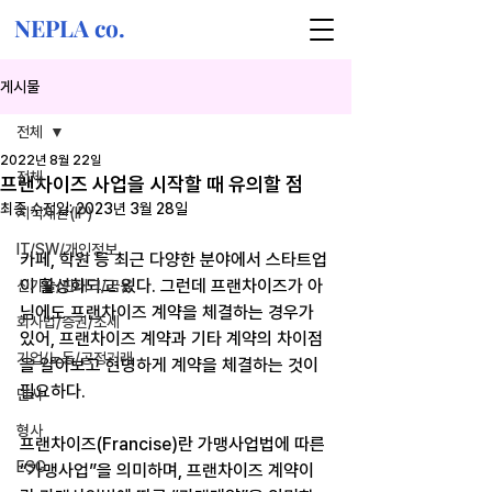
NEPLA co.
게시물
전체
2022년 8월 22일
전체
프랜차이즈 사업을 시작할 때 유의할 점
최종 수정일:
2023년 3월 28일
지식재산(IP)
IT/SW/개인정보
카페, 학원 등 최근 다양한 분야에서 스타트업
이 활성화되고 있다. 그런데 프랜차이즈가 아
신기술/핀테크/금융
님에도 프랜차이즈 계약을 체결하는 경우가 
회사법/증권/조세
있어, 프랜차이즈 계약과 기타 계약의 차이점
기업/노동/공정거래
을 알아보고 현명하게 계약을 체결하는 것이 
필요하다.
민사
형사
프랜차이즈(Francise)란 가맹사업법에 따른 
ESG
“가맹사업”을 의미하며, 프랜차이즈 계약이