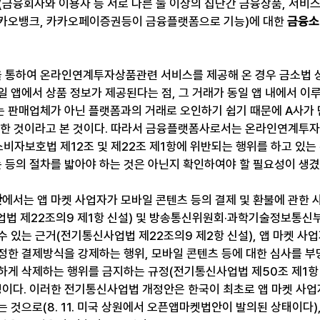
(금융회사와 이용자 등 서로 다른 둘 이상의 집단간 금융상품, 서비
카오뱅크, 카카오페이증권등이 금융플랫폼으로 기능)에 대한 
금융소
을 통하여 온라인연계투자상품관련 서비스를 제공해 온 경우 금소법 
 앱에서 상품 정보가 제공된다는 점, 그 거래가 동일 앱 내에서 이
 판매업체가 아닌 플랫폼과의 거래로 오인하기 쉽기 때문에 A사가 
 한 것이라고 본 것이다. 따라서 금융플랫폼사로서는 온라인연계투
비자보호법 제12조 및 제22조 제1항
에 위반되는 행위를 하고 있는 
등의 절차를 밟아야 하는 것은 아닌지 확인하여야 할 필요성이 생겼
안
에서는 앱 마켓 사업자가 모바일 콘텐츠 등의 결제 및 환불에 관한 
법 제22조의9 제1항 신설) 및 방송통신위원회·과학기술정보통신부
수 있는 근거(전기통신사업법 제22조의9 제2항 신설), 앱 마켓 사
정한 결제방식을 강제하는 행위, 모바일 콘텐츠 등에 대한 심사를 부
하게 삭제하는 행위를 금지하는 규정(전기통신사업법 제50조 제1항 제
예정이다. 이러한 전기통신사업법 개정안은 한국이 최초로 앱 마켓 사
 것으로(8. 11. 미국 상원에서 오픈앱마켓법안이 발의된 상태이다)