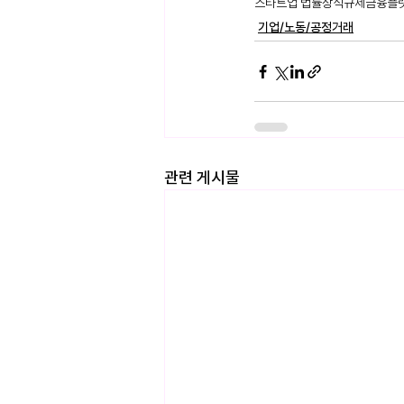
스타트업 법률상식
규제
금융
플
기업/노동/공정거래
관련 게시물