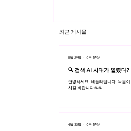
최근 게시물
5월 29일
0분 분량
🔍 검색 AI 시대가 열렸다?
플라 법률레터
‘OO페이’의 시대, 간편결제 서비
안녕하세요, 네플라입니다. 녹음이 
스 사업을 적법하게 영위하려면
시길 바랍니다🙏🙏
4월 30일
0분 분량