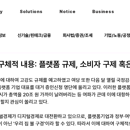
hy
Solutions
Notice
Business
정보
신기술/핀테크/금융
회사법/증권/조세
기업/노동/공
키
헌법
법률행사
법률QnA
2025 대선 한눈에
구체적 내용: 플랫폼 규제, 소비자 구제 혹
업에 대하여 고강도 규제를 예고하였고 여당 또한 다음 달 열릴 국정감
플랫폼 기업 대표를 대거 증인신청 명단에 올리고 있다. 이러한 플랫
시가 총액을 20조 원 가까이 날려버리는 등 여파가 큰데 이에 대항하
 할지 관심이 쏠리고 있다.
벌경제가 디지털경제로 대전환하고 있으므로, 플랫폼기업과 정부·여
'이 아닌 '우리 집 불 구경'이라 할 수 있다. 따라서 이에 대하여 구체