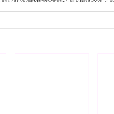
랫폼
공정거래
전자상거래
전기통신
공정거래위원회
Kakao
중개업
소비자보호
Naver
송