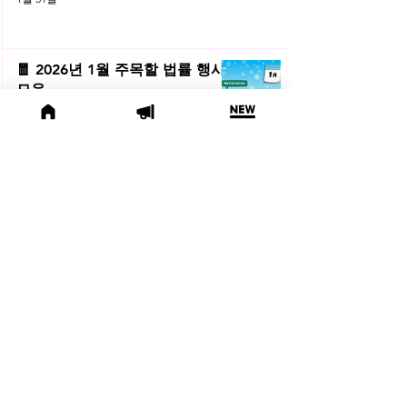
🧧 2026년 1월 주목할 법률 행사
모음
법률행사
1월 2일
(오늘의 위키) ⚖️ 쿠팡 개발자 이
직, 전직금지는 가능했을까?
오늘의위키
1월 2일
🔥 LES 2025 리걸독스 와이즈 현
장 반응부터 신종 월세 사기, 쿠팡
전직금지 가처분 위키까지| 2025
법률레터
년 12월 네플라 법률레터
2025년 12월 31일