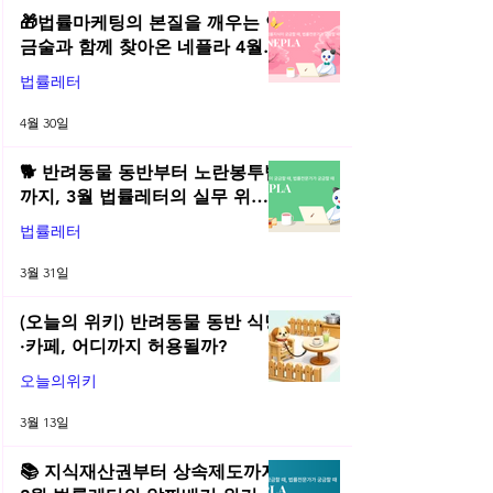
🎁법률마케팅의 본질을 깨우는 연
금술과 함께 찾아온 네플라 4월
법률레터
법률레터
4월 30일
🐕 반려동물 동반부터 노란봉투법
까지, 3월 법률레터의 실무 위키
총정리! | 2026년 3월 네플라 법률
법률레터
레터
3월 31일
(오늘의 위키) 반려동물 동반 식당
·카페, 어디까지 허용될까?
오늘의위키
3월 13일
📚 지식재산권부터 상속제도까지,