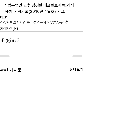
* 법무법인 민후 김경환 대표변호사/변리사 
작성, 기계기술(2010년 4월호) 기고.
태그:
김경환 변호사
개념.용어.정의
특허.직무발명
특허청
지식재산(IP)
전체 보기
관련 게시물