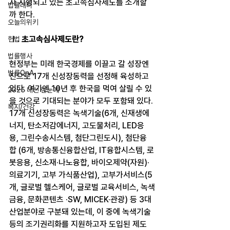
자 시행되고 있는 초고속심사제도를 소개할
법률레터
까 한다.
오늘의위키
Ⅰ. 초고속심사제도란?
헌법
법률행사
현정부는 미래 한국경제를 이끌고 갈 성장엔
법률QnA
진으로 17개 신성장동력을 선정해 육성하고 
있다. 여기엔 10년 후 한국을 먹여 살릴 수 있
2025 대선 한눈에
을 것으로 기대되는 분야가 모두 포함돼 있다. 
복지/건강
17개 신성장동력은 녹색기술(6개, 신재생에
너지, 탄소저감에너지, 고도물처리, LED응
용, 그린수송시스템, 첨단그린도시), 첨단융
합 (6개, 방송통신융합산업, IT융합시스템, 로
봇응용, 신소재·나노융합, 바이오제약(자원)·
의료기기, 고부 가식품산업), 고부가서비스(5
개, 글로벌 헬스케어, 글로벌 교육서비스, 녹색
금융, 문화콘텐츠 ·SW, MICEK·관광) 등 3대 
산업분야로 구분돼 있는데, 이 중에 녹색기술 
등의 조기권리화를 지원하고자 도입된 제도