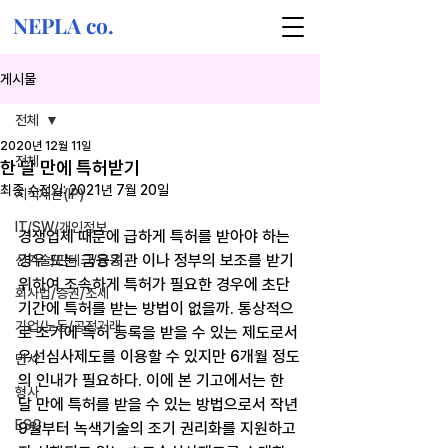
NEPLA co.
게시물
전체
2020년 12월 11일
전체
한 달 만에 특허받기
최종 수정일:
2021년 7월 20일
지식재산(IP)
IT/SW/개인정보
경쟁업체 때문에 급하게 특허를 받아야 하는 
경우 또는 금융기관 이나 정부의 보조를 받기 
신기술/핀테크/금융
위하여 조속하게 특허가 필요한 경우에 초단
회사법/증권/조세
기간에 특허를 받는 방법이 없을까. 통상적으
기업/노동/공정거래
로 조기에 특허 등록을 받을 수 있는 제도로서 
우선심사제도를 이용할 수 있지만 6개월 정도
민사
의 인내가 필요하다. 이에 본 기고에서는 한 
형사
달 만에 특허를 받을 수 있는 방법으로서 작년 
ESG
9월부터 녹색기술의 조기 권리화를 지원하고