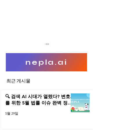
nepla.ai
최근 게시물
특허소송 특허심판 통상의 기
특허법 일부개정법
술자
예고
🔍 검색 AI 시대가 열렸다? 변호사
를 위한 5월 법률 이슈 완벽 정리 |
2026년 5월 네플라 법률레터
5월 29일