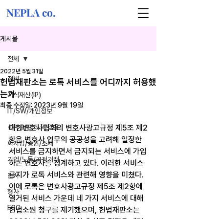
NEPLA co.
게시물
전체
2022년 5월 31일
전체
헌법재판소는 로톡 서비스를 어디까지 허용했
는가
지식재산(IP)
최종 수정일:
2023년 9월 19일
IT/SW/개인정보
신기술/핀테크/금융
대한변호사협회의 변호사광고규정 제5조 제2
항은 변호사 업무의 공공성을 고려해 일정한 
회사법/증권/조세
서비스를 금지하면서 금지되는 서비스에 가입
기업/노동/공정거래
하는 변호사를 징계하고 있다. 이러한 서비스 
금지가 로톡 서비스와 관련해 영향을 미쳤다. 
민사
이에 로톡은 변호사광고규정 제5조 제2항에 
형사
열거된 서비스 가운데 네 가지 서비스에 대해 
ESG
헌법소원 청구를 제기했으며, 헌법재판소는 