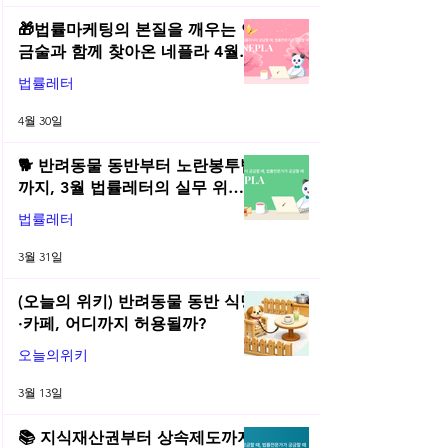
🎁법률마케팅의 본질을 깨우는 연
금술과 함께 찾아온 네플라 4월
법률레터
법률레터
4월 30일
🐕 반려동물 동반부터 노란봉투법
까지, 3월 법률레터의 실무 위키
총정리! | 2026년 3월 네플라 법률
법률레터
레터
3월 31일
(오늘의 위키) 반려동물 동반 식당
·카페, 어디까지 허용될까?
오늘의위키
3월 13일
📚 지식재산권부터 상속제도까지,