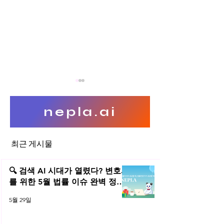
nepla.ai
최근 게시물
플랫폼 종속성과 싸우는 변호
온라인 플랫폼 사
사들
장
🔍 검색 AI 시대가 열렸다? 변호사
를 위한 5월 법률 이슈 완벽 정리 |
2026년 5월 네플라 법률레터
5월 29일