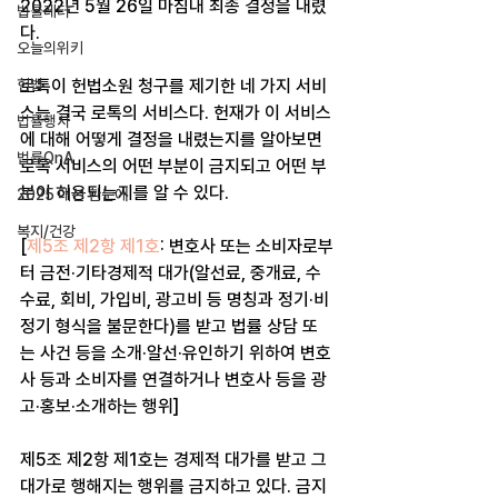
2022년 5월 26일 마침내 최종 결정을 내렸
법률레터
다.
오늘의위키
헌법
로톡이 헌법소원 청구를 제기한 네 가지 서비
스는 결국 로톡의 서비스다. 헌재가 이 서비스
법률행사
에 대해 어떻게 결정을 내렸는지를 알아보면 
법률QnA
로톡 서비스의 어떤 부분이 금지되고 어떤 부
분이 허용되는지를 알 수 있다.
2025 대선 한눈에
복지/건강
[
제5조 제2항 제1호
: 변호사 또는 소비자로부
터 금전·기타경제적 대가(알선료, 중개료, 수
수료, 회비, 가입비, 광고비 등 명칭과 정기·비
정기 형식을 불문한다)를 받고 법률 상담 또
는 사건 등을 소개·알선·유인하기 위하여 변호
사 등과 소비자를 연결하거나 변호사 등을 광
고·홍보·소개하는 행위]
제5조 제2항 제1호는 경제적 대가를 받고 그 
대가로 행해지는 행위를 금지하고 있다. 금지