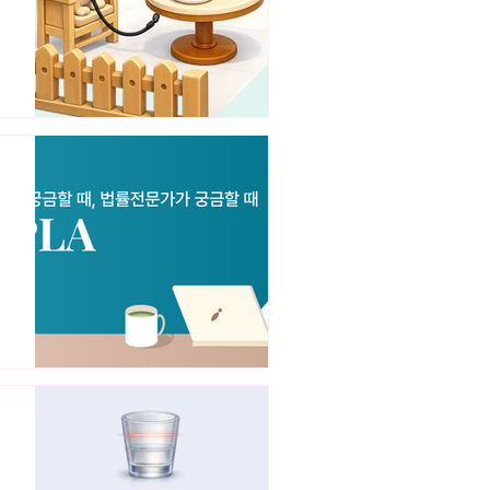
지
와
위