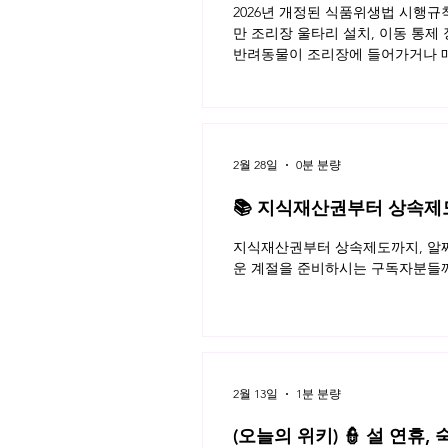
2026년 개정된 식품위생법 시행
만 조리장 울타리 설치, 이동 통제
반려동물이 조리장에 들어가거나 매
이용자가 모두 알아야 할 반려동물 
키 읽으러가기!
2월 28일
0분 분량
📚 지식재산권부터 상속제도까
월 네플라 법률레터
지식재산권부터 상속제도까지, 알짜
운 계절을 준비하시는 구독자분들께
2월 13일
1분 분량
(오늘의 위키) 👮 설 연휴