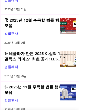
법률레터
년 12월 네플라 법률레터
2025년 12월 31일
🎅 2025년 12월 주목할 법률 행사
모음
법률행사
2025년 12월 2일
✨ 네플라가 만든 2025 야심작 ‘리
걸독스 와이즈’ 최초 공개! LES
2025 무료 초청장 드려요! | 2025
법률레터
년 11월 네플라 법률레터
2025년 11월 28일
✨ 2025년 11월 주목할 법률 행사
모음
법률행사
2025년 11월 3일