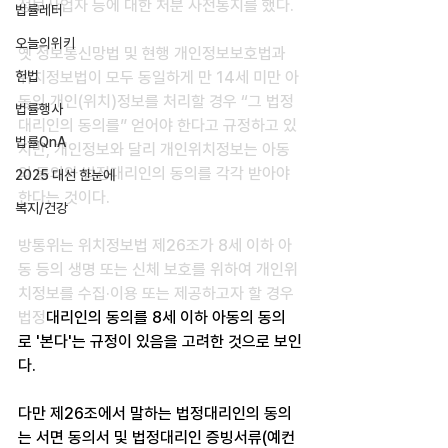
정보사업자 등에 대한 처분 사전통지를 했다.
법률레터
오늘의위키
옛 정보통신망법 및 현행 개인정보보호법과 
헌법
위치정보법이 모두 동일하게 만 14세 미만 아
동의 개인(위치)정보를 처리할 경우 “그 법정
법률행사
대리인의 동의를” 얻어야 한다고 규정하고 있
법률QnA
지만, 개인정보와 달리 개인위치정보는 아동
의 동의와 법정대리인의 동의를 각각 받아야 
2025 대선 한눈에
한다는 것이다.
복지/건강
방통위는 위치정보법 제26조가 8세 이하 아
동 등의 생명 또는 신체 보호를 위하여 개인위
치정보를 수집·이용 또는 제공하고자 할 경우 
법정
대리인의 동의를 8세 이하 아동의 동의
로 '본다'는 규정이 있음을 고려한 것으로 보인
다.
다만 제26조에서 말하는 법정대리인의 동의
는 서면 동의서 및 법정대리인 증빙서류(예컨