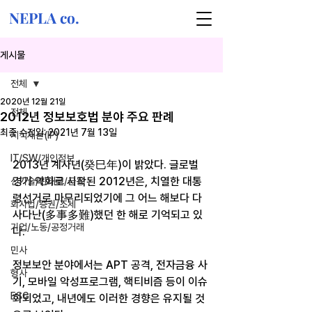
NEPLA co.
게시물
전체
2020년 12월 21일
전체
2012년 정보보호법 분야 주요 판례
최종 수정일:
2021년 7월 13일
지식재산(IP)
IT/SW/개인정보
2013년 계사년(癸巳年)이 밝았다. 글로벌 
경기 악화로 시작된 2012년은, 치열한 대통
신기술/핀테크/금융
령선거로 마무리되었기에 그 어느 해보다 다
회사법/증권/조세
사다난(多事多難)했던 한 해로 기억되고 있
기업/노동/공정거래
다.
민사
정보보안 분야에서는 APT 공격, 전자금융 사
형사
기, 모바일 악성프로그램, 핵티비즘 등이 이슈
ESG
화되었고, 내년에도 이러한 경향은 유지될 것