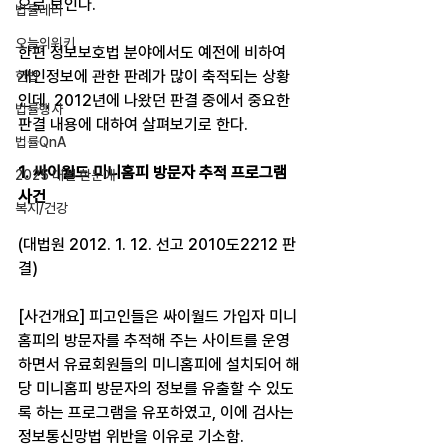
으로 보인다.
법률레터
오늘의위키
한편 정보보호법 분야에서도 예전에 비하여 
개인정보에 관한 판례가 많이 축적되는 상황
헌법
인데, 2012년에 나왔던 판결 중에서 중요한 
법률행사
판결 내용에 대하여 살펴보기로 한다.
법률QnA
1. 싸이월드 미니홈피 방문자 추적 프로그램 
2025 대선 한눈에
사건
복지/건강
(대법원 2012. 1. 12. 선고 2010도2212 판
결)
[사건개요] 피고인들은 싸이월드 가입자 미니
홈피의 방문자를 추적해 주는 사이트를 운영
하면서 유료회원들의 미니홈피에 설치되어 해
당 미니홈피 방문자의 정보를 유출할 수 있도
록 하는 프로그램을 유포하였고, 이에 검사는 
정보통신망법 위반을 이유로 기소함.