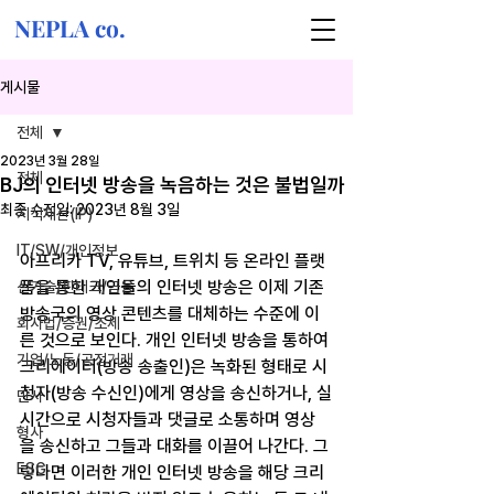
NEPLA co.
게시물
전체
2023년 3월 28일
전체
BJ의 인터넷 방송을 녹음하는 것은 불법일까
최종 수정일:
2023년 8월 3일
지식재산(IP)
IT/SW/개인정보
아프리카 TV, 유튜브, 트위치 등 온라인 플랫
폼을 통한 개인들의 인터넷 방송은 이제 기존 
신기술/핀테크/금융
방송국의 영상 콘텐츠를 대체하는 수준에 이
회사법/증권/조세
른 것으로 보인다. 개인 인터넷 방송을 통하여 
기업/노동/공정거래
크리에이터(방송 송출인)은 녹화된 형태로 시
청자(방송 수신인)에게 영상을 송신하거나, 실
민사
시간으로 시청자들과 댓글로 소통하며 영상
형사
을 송신하고 그들과 대화를 이끌어 나간다. 그
ESG
렇다면 이러한 개인 인터넷 방송을 해당 크리