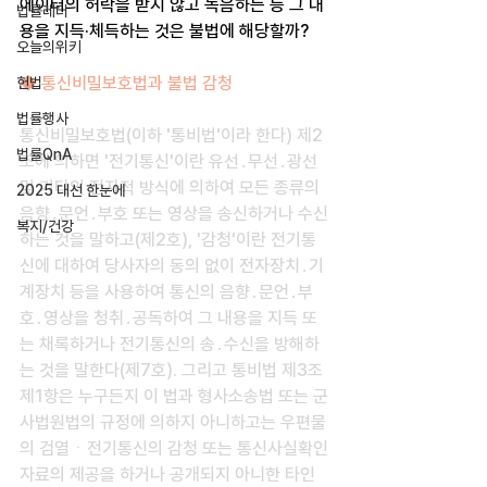
에이터의 허락을 받지 않고 녹음하는 등 그 내
법률레터
용을 지득·체득하는 것은 불법에 해당할까?
오늘의위키
◆ 통신비밀보호법과 불법 감청
헌법
법률행사
통신비밀보호법(이하 '통비법'이라 한다) 제2
법률QnA
조에 의하면 '전기통신'이란 유선․무선․광선 
및 기타의 전자적 방식에 의하여 모든 종류의 
2025 대선 한눈에
음향․문언․부호 또는 영상을 송신하거나 수신
복지/건강
하는 것을 말하고(제2호), '감청'이란 전기통
신에 대하여 당사자의 동의 없이 전자장치․기
계장치 등을 사용하여 통신의 음향․문언․부
호․영상을 청취․공독하여 그 내용을 지득 또
는 채록하거나 전기통신의 송․수신을 방해하
는 것을 말한다(제7호). 그리고 통비법 제3조 
제1항은 누구든지 이 법과 형사소송법 또는 군
사법원법의 규정에 의하지 아니하고는 우편물
의 검열ㆍ전기통신의 감청 또는 통신사실확인
자료의 제공을 하거나 공개되지 아니한 타인 