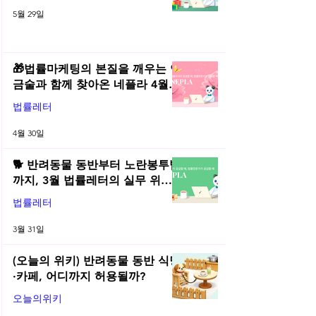
2026년 5월 네플라 법률레터
5월 29일
🎁법률마케팅의 본질을 깨우는 연
금술과 함께 찾아온 네플라 4월
법률레터
법률레터
4월 30일
🐕 반려동물 동반부터 노란봉투법
까지, 3월 법률레터의 실무 위키
총정리! | 2026년 3월 네플라 법률
법률레터
레터
3월 31일
(오늘의 위키) 반려동물 동반 식당
·카페, 어디까지 허용될까?
오늘의위키