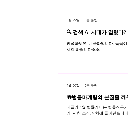
5월 29일
0분 분량
특허소송 BM 발명
🔍 검색 AI 시대가 열렸다?
플라 법률레터
안녕하세요, 네플라입니다. 녹음이 
시길 바랍니다🙏🙏
4월 30일
0분 분량
🎁법률마케팅의 본질을 깨
네플라 4월 법률레터는 법률전문가의
리' 런칭 소식과 함께 돌아왔습니다