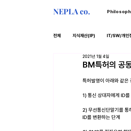
NEPLA co.
Philosop
전체
지식재산(IP)
IT/SW/개인
2021년 1월 4일
ESG
법률레터
오늘의위
BM특허의 공
특허발명이 아래와 같은 경
​1) 통신 상대자에게 I
2) 무선통신단말기를 통하
ID를 변환하는 단계