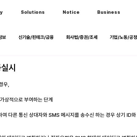
hy
Solutions
Notice
Business
정보
신기술/핀테크/금융
회사법/증권/조세
기업/노동/공
키
헌법
법률행사
법률QnA
2025 대선 한눈에
동실시
우, 
D를 가상적으로 부여하는 단계
여 다른 통신 상대자와 SMS 메시지를 송수신 하는 경우 상기 ID와