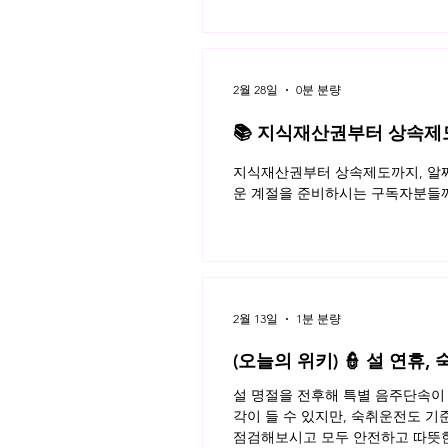
이용자가 모두 알아야 할 반려동물 
키 읽으러가기!
2월 28일
0분 분량
📚 지식재산권부터 상속제도까
월 네플라 법률레터
지식재산권부터 상속제도까지, 알짜
운 계절을 준비하시는 구독자분들께
2월 13일
1분 분량
(오늘의 위키) 👮 설 연휴
설 명절을 전후해 특별 음주단속이 
각이 들 수 있지만, 숙취운전도 기
점검해보시고 모두 안전하고 따뜻한 